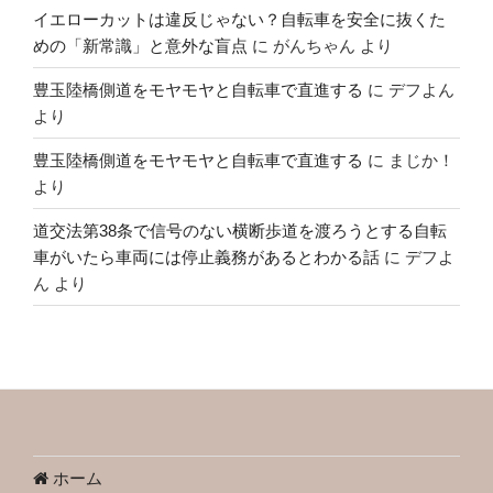
イエローカットは違反じゃない？自転車を安全に抜くた
めの「新常識」と意外な盲点
に
がんちゃん
より
豊玉陸橋側道をモヤモヤと自転車で直進する
に
デフよん
より
豊玉陸橋側道をモヤモヤと自転車で直進する
に
まじか！
より
道交法第38条で信号のない横断歩道を渡ろうとする自転
車がいたら車両には停止義務があるとわかる話
に
デフよ
ん
より
ホーム