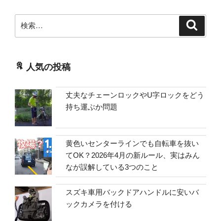
検
検
索
索:
人気の投稿
丈夫なチェーンロックやU字ロックをどう
持ち運ぶか問題
黄色いセンターラインでも自転車を抜い
てOK？2026年4月の新ルール、実はみん
なが誤解している3つのこと
スズキ車用バックドアハンドルに安いバ
ックカメラを付ける