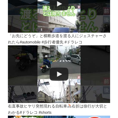
「お先にどうぞ」と横断歩道を渡る人にジェスチャーさ
れたら#automobile #歩行者優先 #ドラレコ
右直事故ヒヤリ突然現れる自転車
右折は徐行が大切と
わかる#ドラレコ #shorts