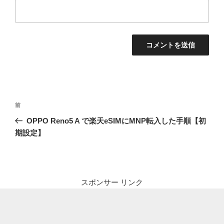
投
前
前
稿
の
OPPO Reno5 A で楽天eSIMにMNP転入した手順【初
ナ
投
期設定】
ビ
稿
ゲ
ー
シ
スポンサー リンク
ョ
ン