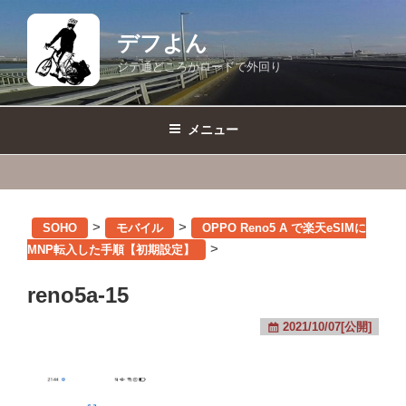
コ
ン
デフよん
テ
ジテ通どころかロードで外回り
ン
ツ
へ
メニュー
ス
キ
ッ
プ
>
>
SOHO
モバイル
OPPO Reno5 A で楽天eSIMに
>
MNP転入した手順【初期設定】
reno5a-15
2021/10/07[公開]