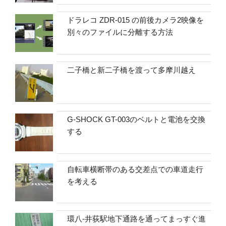
ドラレコ ZDR-015 の前後カメラ2映像を
別々のファイルに分離する方法
二子橋と新二子橋を渡って多摩川越え
G-SHOCK GT-003のベルトと電池を交換
する
自転車横断帯のある交差点での車道走行
を考える
環八-井荻駅地下通路を通ってまっすぐ進