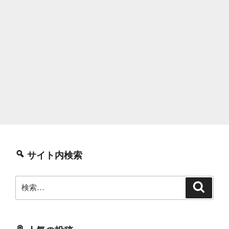
サイト内検索
検
検
索
索: