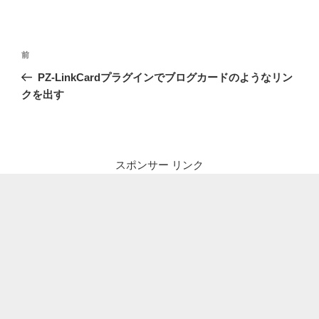
投
前
前
稿
の
PZ-LinkCardプラグインでブログカードのようなリン
ナ
投
クを出す
ビ
稿
ゲ
ー
シ
スポンサー リンク
ョ
ン