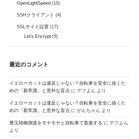
OpenLightSpeed
(10)
SSHクライアント
(4)
SSLサイト設置
(17)
Let's Encrypt
(9)
最近のコメント
イエローカットは違反じゃない？自転車を安全に抜くた
めの「新常識」と意外な盲点
に
デフよん
より
イエローカットは違反じゃない？自転車を安全に抜くた
めの「新常識」と意外な盲点
に
がんちゃん
より
豊玉陸橋側道をモヤモヤと自転車で直進する
に
デフよん
より