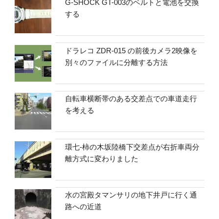
G-SHOCK GT-003のベルトと電池を交換
する
ドラレコ ZDR-015 の前後カメラ2映像を
別々のファイルに分離する方法
自転車横断帯のある交差点での車道走行
を考える
環七-柿の木坂陸橋下交差点が右折車両分
離方式に変わりました
水の宮殿タマンサリの地下井戸に行く通
路への近道