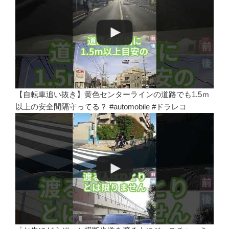
【自転車追い抜き】黄色センターラインの道路でも1.5ｍ
以上の安全間隔守ってる？ #automobile #ドラレコ