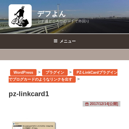
コ
ン
デフよん
テ
ジテ通どころかロードで外回り
ン
ツ
へ
メニュー
ス
キ
ッ
プ
>
>
WordPress
プラグイン
PZ-LinkCardプラグイン
>
でブログカードのようなリンクを出す
pz-linkcard1
2017/12/14[公開]