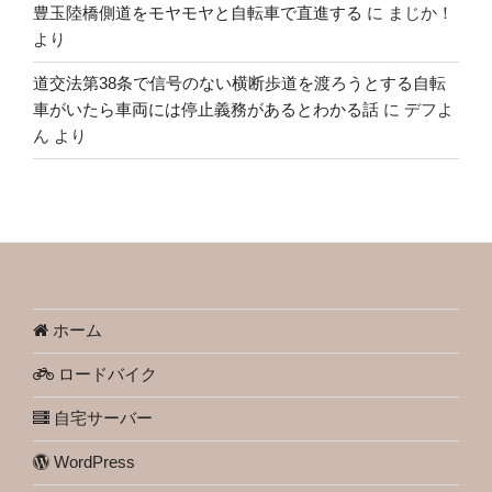
豊玉陸橋側道をモヤモヤと自転車で直進する
に
まじか！
より
道交法第38条で信号のない横断歩道を渡ろうとする自転
車がいたら車両には停止義務があるとわかる話
に
デフよ
ん
より
ホーム
ロードバイク
自宅サーバー
WordPress