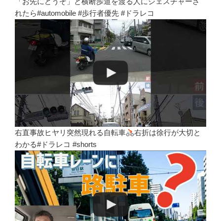
「お先にどうぞ」と横断歩道を渡る人にジェスチャーさ
れたら#automobile #歩行者優先 #ドラレコ
右直事故ヒヤリ突然現れる自転車
右折は徐行が大切と
わかる#ドラレコ #shorts