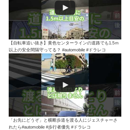
【自転車追い抜き】黄色センターラインの道路でも1.5ｍ
以上の安全間隔守ってる？ #automobile #ドラレコ
「お先にどうぞ」と横断歩道を渡る人にジェスチャーさ
れたら#automobile #歩行者優先 #ドラレコ