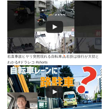
右直事故ヒヤリ突然現れる自転車
右折は徐行が大切と
わかる#ドラレコ #shorts