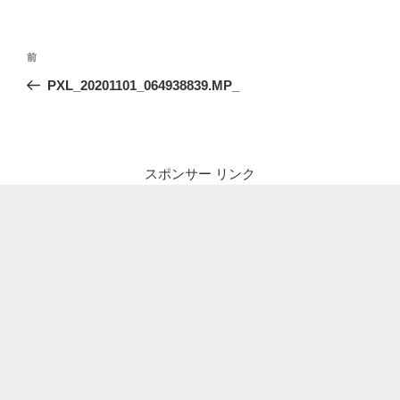
投
前
前
稿
の
PXL_20201101_064938839.MP_
ナ
投
ビ
稿
ゲ
ー
スポンサー リンク
シ
ョ
ン