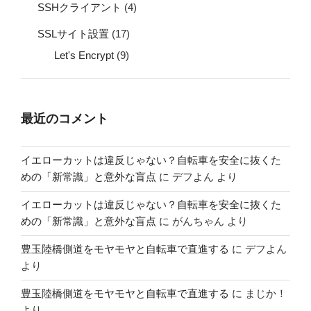
SSHクライアント
(4)
SSLサイト設置
(17)
Let's Encrypt
(9)
最近のコメント
イエローカットは違反じゃない？自転車を安全に抜くた
めの「新常識」と意外な盲点
に
デフよん
より
イエローカットは違反じゃない？自転車を安全に抜くた
めの「新常識」と意外な盲点
に
がんちゃん
より
豊玉陸橋側道をモヤモヤと自転車で直進する
に
デフよん
より
豊玉陸橋側道をモヤモヤと自転車で直進する
に
まじか！
より