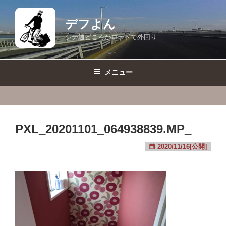
コ
ン
デフよん
テ
ジテ通どころかロードで外回り
ン
ツ
へ
メニュー
ス
キ
ッ
プ
PXL_20201101_064938839.MP_
2020/11/16[公開]