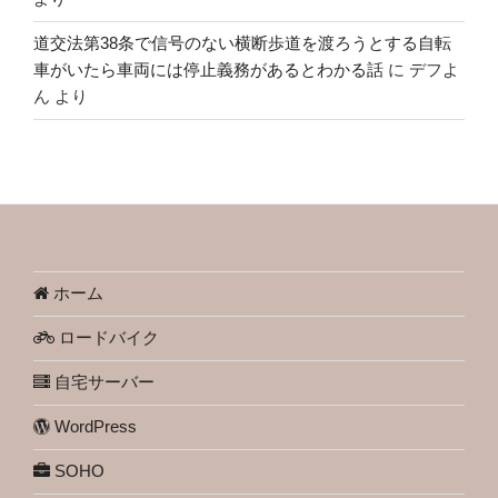
道交法第38条で信号のない横断歩道を渡ろうとする自転
車がいたら車両には停止義務があるとわかる話
に
デフよ
ん
より
ホーム
ロードバイク
自宅サーバー
WordPress
SOHO