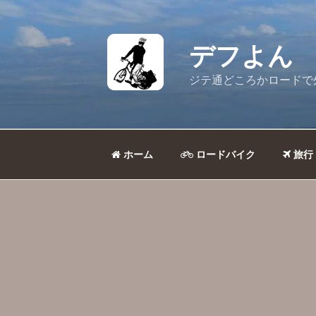
コ
ン
テ
デフよん
ン
ツ
ジテ通どころかロードで
へ
ス
キ
ッ
ホーム
ロードバイク
旅行
プ