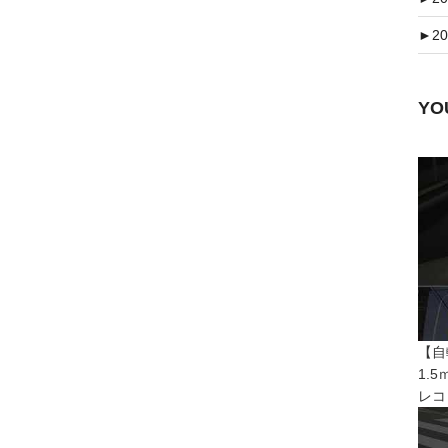
►
20
Y
【自
1.
レコ