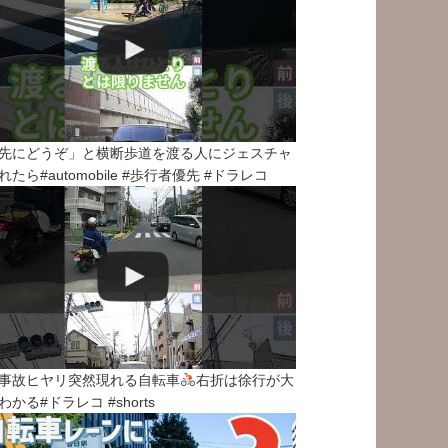
先にどうぞ」と横断歩道を渡る人にジェスチャ
れたら#automobile #歩行者優先 #ドラレコ
事故ヒヤリ突然現れる自転車
右折は徐行が大
わかる#ドラレコ #shorts