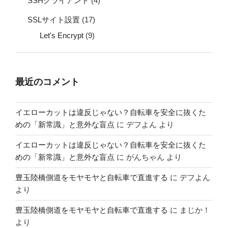
SSHクライアント
(4)
SSLサイト設置
(17)
Let's Encrypt
(9)
最近のコメント
イエローカットは違反じゃない？自転車を安全に抜くた
めの「新常識」と意外な盲点
に
デフよん
より
イエローカットは違反じゃない？自転車を安全に抜くた
めの「新常識」と意外な盲点
に
がんちゃん
より
豊玉陸橋側道をモヤモヤと自転車で直進する
に
デフよん
より
豊玉陸橋側道をモヤモヤと自転車で直進する
に
まじか！
より