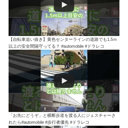
【自転車追い抜き】黄色センターラインの道路でも1.5ｍ
以上の安全間隔守ってる？ #automobile #ドラレコ
「お先にどうぞ」と横断歩道を渡る人にジェスチャーさ
れたら#automobile #歩行者優先 #ドラレコ