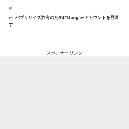
投
前
前
稿
の
パブリサイズ共有のためにGoogle+アカウントを見直
ナ
投
す
ビ
稿
ゲ
ー
シ
スポンサー リンク
ョ
ン