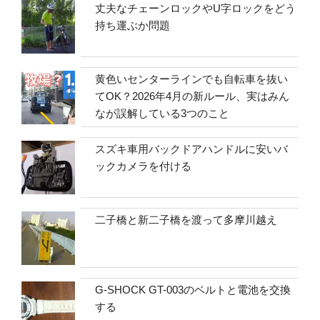
丈夫なチェーンロックやU字ロックをどう
持ち運ぶか問題
黄色いセンターラインでも自転車を抜い
てOK？2026年4月の新ルール、実はみん
なが誤解している3つのこと
スズキ車用バックドアハンドルに安いバ
ックカメラを付ける
二子橋と新二子橋を渡って多摩川越え
G-SHOCK GT-003のベルトと電池を交換
する