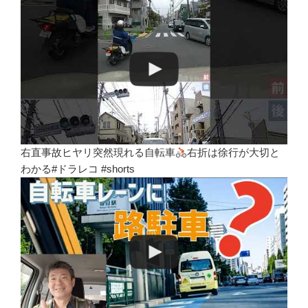
右直事故ヒヤリ突然現れる自転車
右折は徐行が大切と
わかる#ドラレコ #shorts