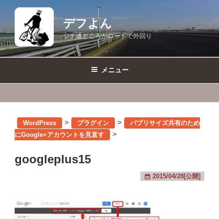
コ
ン
デフよん
テ
ジテ通どころかロードで外回り
ン
ツ
へ
メニュー
ス
キ
ッ
プ
>
>
WordPress
プラグイン
パブリサイズ共有のため
>
にGoogle+アカウントを見直す
googleplus15
2015/04/28[公開]