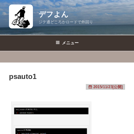
コ
ン
デフよん
テ
ジテ通どころかロードで外回り
ン
ツ
へ
メニュー
ス
キ
ッ
プ
psauto1
2015/11/23[公開]