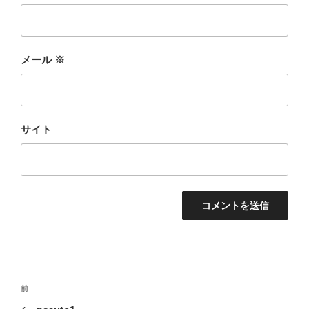
メール
※
サイト
投
前
前
稿
の