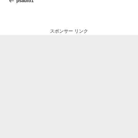
psauto1
ナ
投
ビ
稿
ゲ
ー
スポンサー リンク
シ
ョ
ン