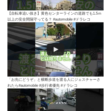
【自転車追い抜き】黄色センターラインの道路でも1.5ｍ
以上の安全間隔守ってる？ #automobile #ドラレコ
「お先にどうぞ」と横断歩道を渡る人にジェスチャーさ
れたら#automobile #歩行者優先 #ドラレコ