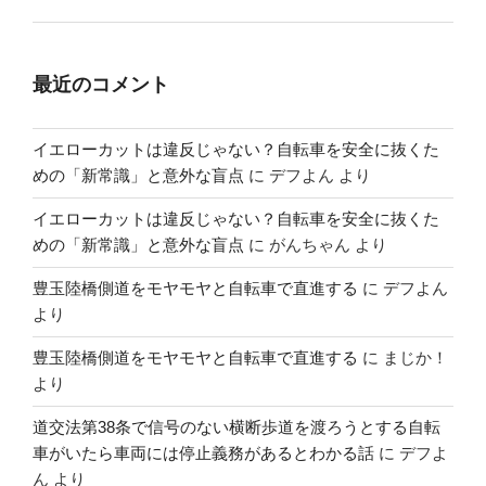
最近のコメント
イエローカットは違反じゃない？自転車を安全に抜くた
めの「新常識」と意外な盲点
に
デフよん
より
イエローカットは違反じゃない？自転車を安全に抜くた
めの「新常識」と意外な盲点
に
がんちゃん
より
豊玉陸橋側道をモヤモヤと自転車で直進する
に
デフよん
より
豊玉陸橋側道をモヤモヤと自転車で直進する
に
まじか！
より
道交法第38条で信号のない横断歩道を渡ろうとする自転
車がいたら車両には停止義務があるとわかる話
に
デフよ
ん
より