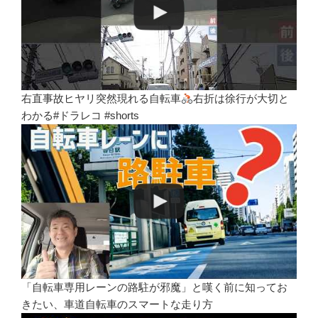
右直事故ヒヤリ突然現れる自転車
右折は徐行が大切と
わかる#ドラレコ #shorts
「自転車専用レーンの路駐が邪魔」と嘆く前に知ってお
きたい、車道自転車のスマートな走り方