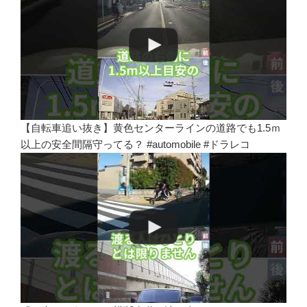
【自転車追い抜き】黄色センターラインの道路でも1.5ｍ
以上の安全間隔守ってる？ #automobile #ドラレコ