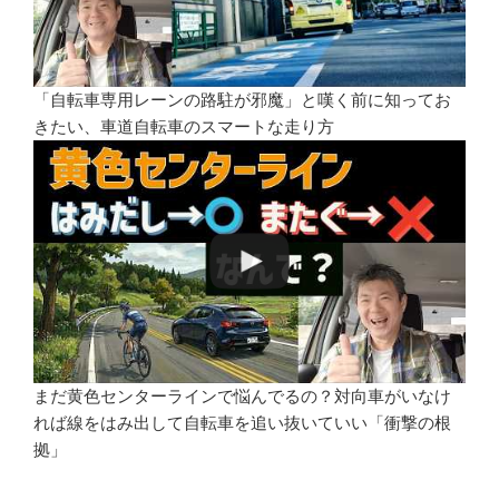
「自転車専用レーンの路駐が邪魔」と嘆く前に知ってお
きたい、車道自転車のスマートな走り方
まだ黄色センターラインで悩んでるの？対向車がいなけ
れば線をはみ出して自転車を追い抜いていい「衝撃の根
拠」