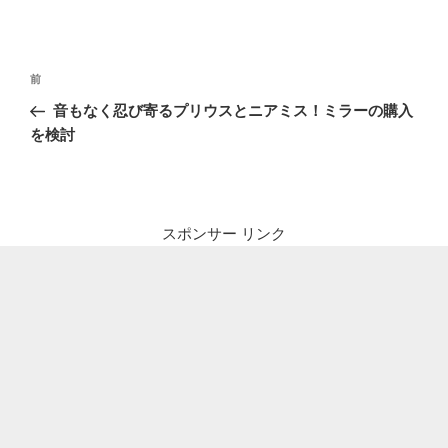
投
前
前
稿
の
音もなく忍び寄るプリウスとニアミス！ミラーの購入
ナ
投
を検討
ビ
稿
ゲ
ー
シ
スポンサー リンク
ョ
ン