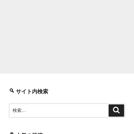
サイト内検索
検
検
索
索: