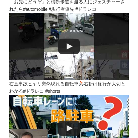
「お先にどうぞ」と横断歩道を渡る人にジェスチャーさ
れたら#automobile #歩行者優先 #ドラレコ
右直事故ヒヤリ突然現れる自転車
右折は徐行が大切と
わかる#ドラレコ #shorts