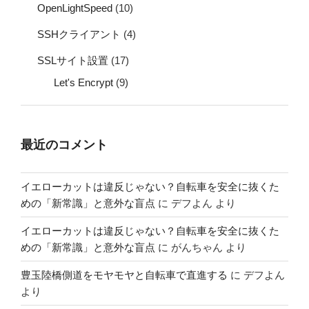
OpenLightSpeed
(10)
SSHクライアント
(4)
SSLサイト設置
(17)
Let's Encrypt
(9)
最近のコメント
イエローカットは違反じゃない？自転車を安全に抜くた
めの「新常識」と意外な盲点
に
デフよん
より
イエローカットは違反じゃない？自転車を安全に抜くた
めの「新常識」と意外な盲点
に
がんちゃん
より
豊玉陸橋側道をモヤモヤと自転車で直進する
に
デフよん
より