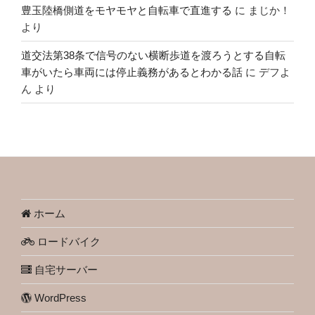
豊玉陸橋側道をモヤモヤと自転車で直進する
に
まじか！
より
道交法第38条で信号のない横断歩道を渡ろうとする自転
車がいたら車両には停止義務があるとわかる話
に
デフよ
ん
より
ホーム
ロードバイク
自宅サーバー
WordPress