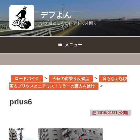
コ
ン
デフよん
テ
ジテ通どころかロードで外回り
ン
ツ
へ
メニュー
ス
キ
ッ
プ
>
>
ロードバイク
今日の街乗り反省点
音もなく忍び
>
寄るプリウスとニアミス！ミラーの購入を検討
prius6
2016/01/31[公開]