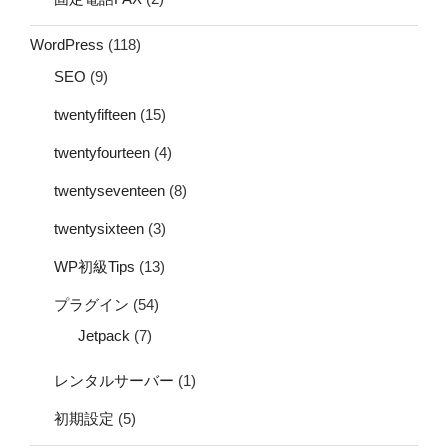
WordPress
(118)
SEO
(9)
twentyfifteen
(15)
twentyfourteen
(4)
twentyseventeen
(8)
twentysixteen
(3)
WP初級Tips
(13)
プラグイン
(54)
Jetpack
(7)
レンタルサーバー
(1)
初期設定
(5)