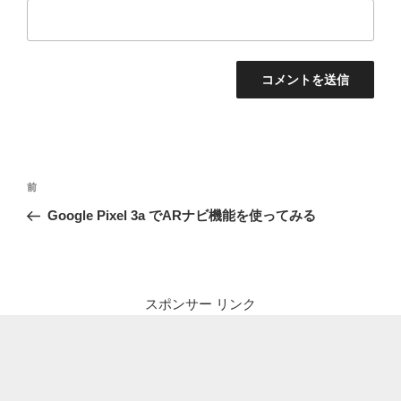
投
前
前
稿
の
Google Pixel 3a でARナビ機能を使ってみる
ナ
投
ビ
稿
ゲ
ー
スポンサー リンク
シ
ョ
ン