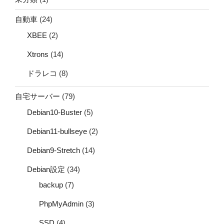
自動車
(24)
XBEE
(2)
Xtrons
(14)
ドラレコ
(8)
自宅サーバー
(79)
Debian10-Buster
(5)
Debian11-bullseye
(2)
Debian9-Stretch
(14)
Debian設定
(34)
backup
(7)
PhpMyAdmin
(3)
SSD
(4)