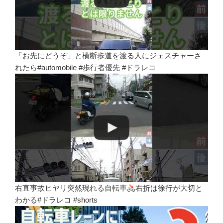
「お先にどうぞ」と横断歩道を渡る人にジェスチャーさ
れたら#automobile #歩行者優先 #ドラレコ
右直事故ヒヤリ突然現れる自転車
右折は徐行が大切と
わかる#ドラレコ #shorts