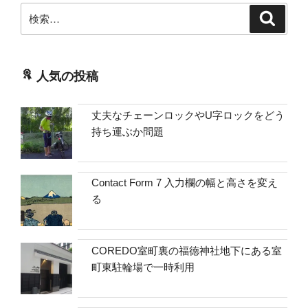
検
検
索
索:
人気の投稿
丈夫なチェーンロックやU字ロックをどう
持ち運ぶか問題
Contact Form 7 入力欄の幅と高さを変え
る
COREDO室町裏の福徳神社地下にある室
町東駐輪場で一時利用