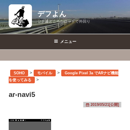
コ
ン
デフよん
テ
ジテ通どころかロードで外回り
ン
ツ
へ
メニュー
ス
キ
ッ
プ
>
>
SOHO
モバイル
Google Pixel 3a でARナビ機能
>
を使ってみる
ar-navi5
2019/05/21[公開]