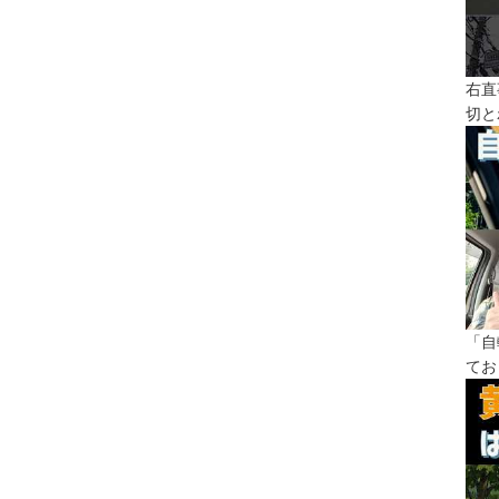
右直
切と
「自
てお