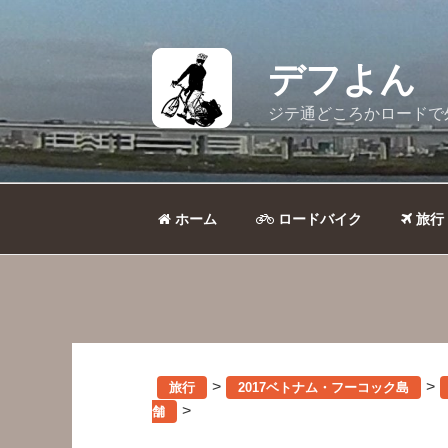
コ
ン
テ
デフよん
ン
ツ
ジテ通どころかロードで
へ
ス
キ
ッ
ホーム
ロードバイク
旅行
プ
>
>
旅行
2017ベトナム・フーコック島
>
舗