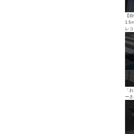
【自
1.
レコ
「お
ーさ