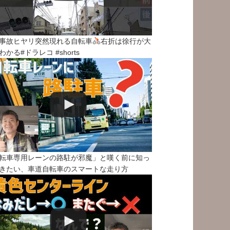
事故ヒヤリ突然現れる自転車
右折は徐行が大
わかる#ドラレコ #shorts
転車専用レーンの路駐が邪魔」と嘆く前に知っ
きたい、車道自転車のスマートな走り方