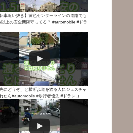
転車追い抜き】黄色センターラインの道路でも
5ｍ以上の安全間隔守ってる？ #automobile #ドラ
先にどうぞ」と横断歩道を渡る人にジェスチャ
れたら#automobile #歩行者優先 #ドラレコ