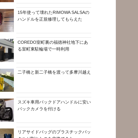
15年使って壊れたRIMOWA SALSAの
ハンドルを正規修理してもらえた
COREDO室町裏の福徳神社地下にあ
る室町東駐輪場で一時利用
二子橋と新二子橋を渡って多摩川越え
スズキ車用バックドアハンドルに安い
バックカメラを付ける
リアサイドバッグのプラスチックバッ