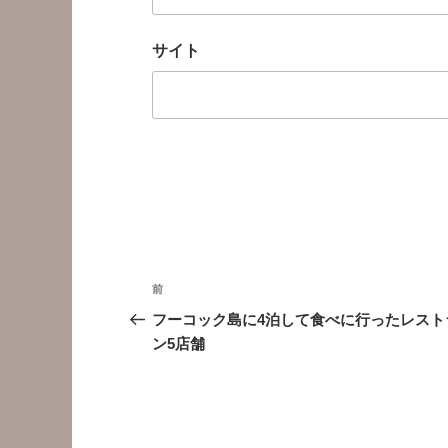
サイト
投
前
前
稿
の
フーコック島に4泊して食べに行ったレスト
投
ン5店舗
ナ
稿
ビ
ゲ