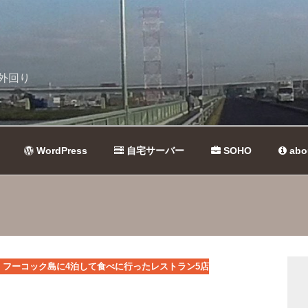
外回り
WordPress
自宅サーバー
SOHO
abo
フーコック島に4泊して食べに行ったレストラン5店