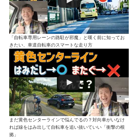
「自転車専用レーンの路駐が邪魔」と嘆く前に知ってお
きたい、車道自転車のスマートな走り方
まだ黄色センターラインで悩んでるの？対向車がいなけ
れば線をはみ出して自転車を追い抜いていい「衝撃の根
拠」