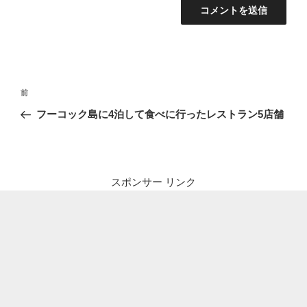
投
前
前
稿
の
フーコック島に4泊して食べに行ったレストラン5店舗
ナ
投
ビ
稿
ゲ
ー
スポンサー リンク
シ
ョ
ン