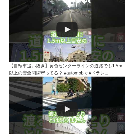
【自転車追い抜き】黄色センターラインの道路でも1.5ｍ
以上の安全間隔守ってる？ #automobile #ドラレコ