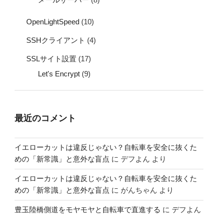
OpenLightSpeed
(10)
SSHクライアント
(4)
SSLサイト設置
(17)
Let's Encrypt
(9)
最近のコメント
イエローカットは違反じゃない？自転車を安全に抜くた
めの「新常識」と意外な盲点
に
デフよん
より
イエローカットは違反じゃない？自転車を安全に抜くた
めの「新常識」と意外な盲点
に
がんちゃん
より
豊玉陸橋側道をモヤモヤと自転車で直進する
に
デフよん