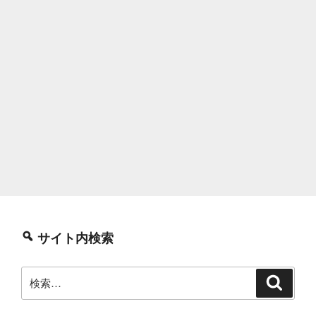
サイト内検索
検
検
索
索: