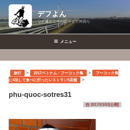
コ
ン
デフよん
テ
ジテ通どころかロードで外回り
ン
ツ
へ
メニュー
ス
キ
ッ
プ
>
>
旅行
2017ベトナム・フーコック島
フーコック島
>
に4泊して食べに行ったレストラン5店舗
phu-quoc-sotres31
2017/03/02[公開]