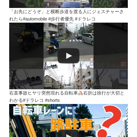
「お先にどうぞ」と横断歩道を渡る人にジェスチャーさ
れたら#automobile #歩行者優先 #ドラレコ
右直事故ヒヤリ突然現れる自転車
右折は徐行が大切と
わかる#ドラレコ #shorts