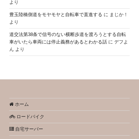
より
豊玉陸橋側道をモヤモヤと自転車で直進する
に
まじか！
より
道交法第38条で信号のない横断歩道を渡ろうとする自転
車がいたら車両には停止義務があるとわかる話
に
デフよ
ん
より
ホーム
ロードバイク
自宅サーバー