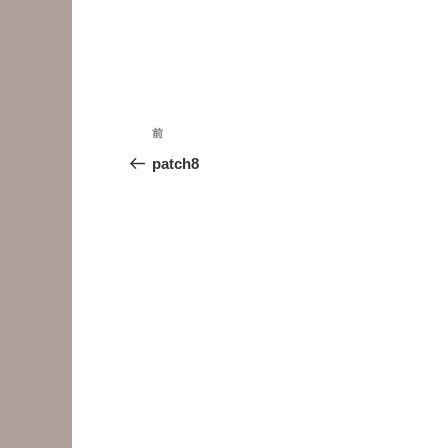
投
前
前
稿
の
patch8
投
ナ
稿
ビ
ゲ
ー
シ
ョ
ン