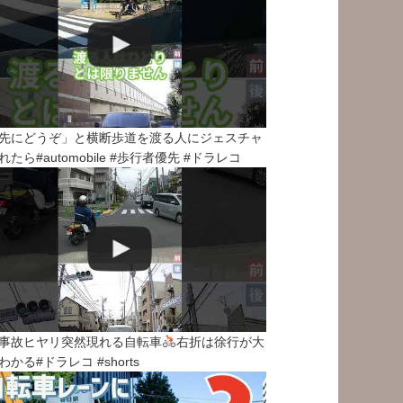
先にどうぞ」と横断歩道を渡る人にジェスチャ
れたら#automobile #歩行者優先 #ドラレコ
事故ヒヤリ突然現れる自転車
右折は徐行が大
わかる#ドラレコ #shorts