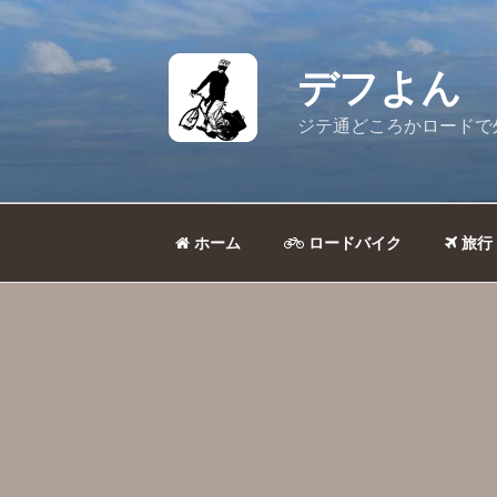
コ
ン
テ
デフよん
ン
ツ
ジテ通どころかロードで
へ
ス
キ
ッ
ホーム
ロードバイク
旅行
プ