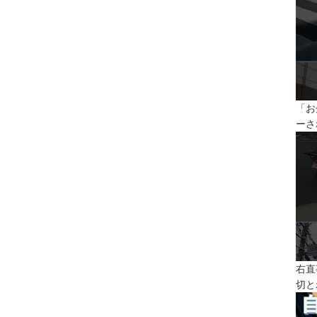
「お
ーさ
右直
切と