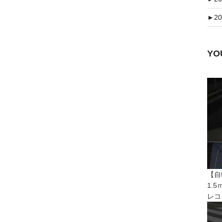
►
20
Y
【自
1.
レコ