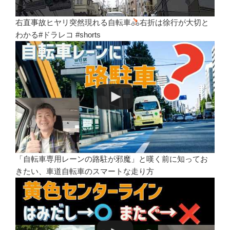
右直事故ヒヤリ突然現れる自転車
右折は徐行が大切と
わかる#ドラレコ #shorts
「自転車専用レーンの路駐が邪魔」と嘆く前に知ってお
きたい、車道自転車のスマートな走り方