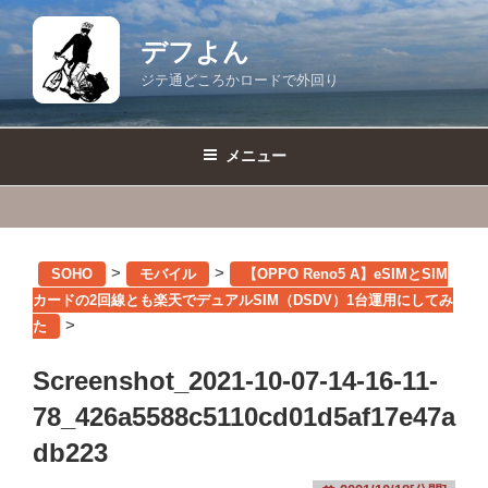
コ
ン
デフよん
テ
ジテ通どころかロードで外回り
ン
ツ
へ
メニュー
ス
キ
ッ
プ
>
>
SOHO
モバイル
【OPPO Reno5 A】eSIMとSIM
カードの2回線とも楽天でデュアルSIM（DSDV）1台運用にしてみ
>
た
Screenshot_2021-10-07-14-16-11-
78_426a5588c5110cd01d5af17e47a
db223