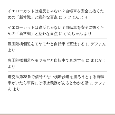
イエローカットは違反じゃない？自転車を安全に抜くた
めの「新常識」と意外な盲点
に
デフよん
より
イエローカットは違反じゃない？自転車を安全に抜くた
めの「新常識」と意外な盲点
に
がんちゃん
より
豊玉陸橋側道をモヤモヤと自転車で直進する
に
デフよん
より
豊玉陸橋側道をモヤモヤと自転車で直進する
に
まじか！
より
道交法第38条で信号のない横断歩道を渡ろうとする自転
車がいたら車両には停止義務があるとわかる話
に
デフよ
ん
より