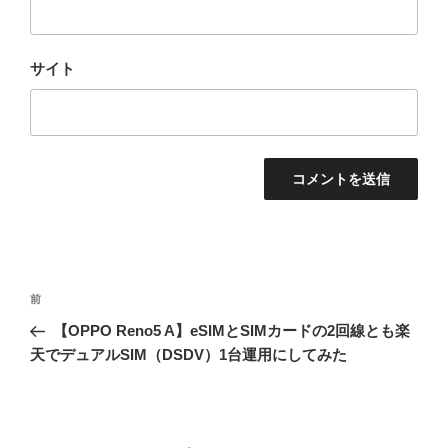
サイト
投
前
前
稿
の
【OPPO Reno5 A】eSIMとSIMカードの2回線とも楽
ナ
投
天でデュアルSIM（DSDV）1台運用にしてみた
ビ
稿
ゲ
ー