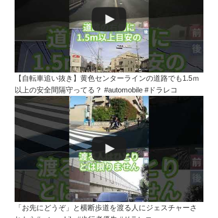
【自転車追い抜き】黄色センターラインの道路でも1.5ｍ
以上の安全間隔守ってる？ #automobile #ドラレコ
「お先にどうぞ」と横断歩道を渡る人にジェスチャーさ