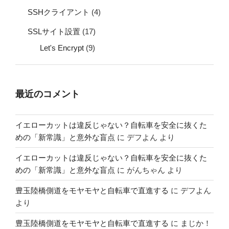
SSHクライアント
(4)
SSLサイト設置
(17)
Let's Encrypt
(9)
最近のコメント
イエローカットは違反じゃない？自転車を安全に抜くた
めの「新常識」と意外な盲点
に
デフよん
より
イエローカットは違反じゃない？自転車を安全に抜くた
めの「新常識」と意外な盲点
に
がんちゃん
より
豊玉陸橋側道をモヤモヤと自転車で直進する
に
デフよん
より
豊玉陸橋側道をモヤモヤと自転車で直進する
に
まじか！