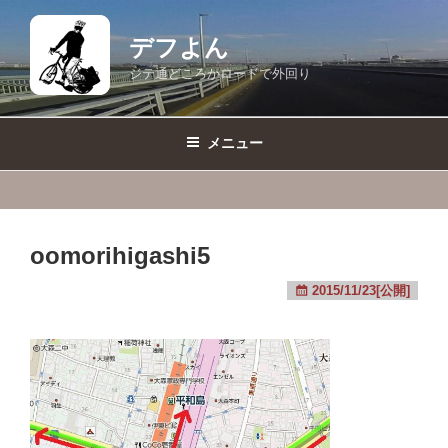
コ
ン
デフよん
テ
ジテ通どころかロードで外回り
ン
ツ
へ
メニュー
ス
キ
ッ
プ
oomorihigashi5
2015/11/23[公開]