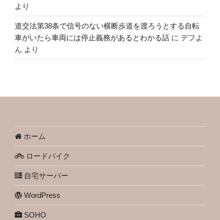
より
道交法第38条で信号のない横断歩道を渡ろうとする自転
車がいたら車両には停止義務があるとわかる話
に
デフよ
ん
より
ホーム
ロードバイク
自宅サーバー
WordPress
SOHO