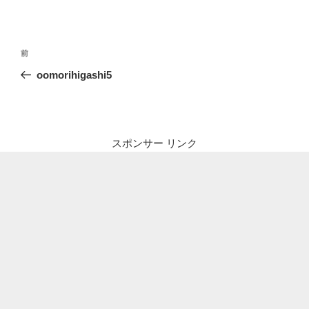
投
前
前
稿
の
oomorihigashi5
ナ
投
ビ
稿
ゲ
ー
スポンサー リンク
シ
ョ
ン