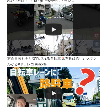
れたら#automobile #歩行者優先 #ドラレコ
右直事故ヒヤリ突然現れる自転車
右折は徐行が大切と
わかる#ドラレコ #shorts