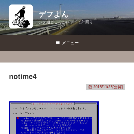
コ
ン
デフよん
テ
ジテ通どころかロードで外回り
ン
ツ
へ
メニュー
ス
キ
ッ
プ
notime4
2015/11/23[公開]