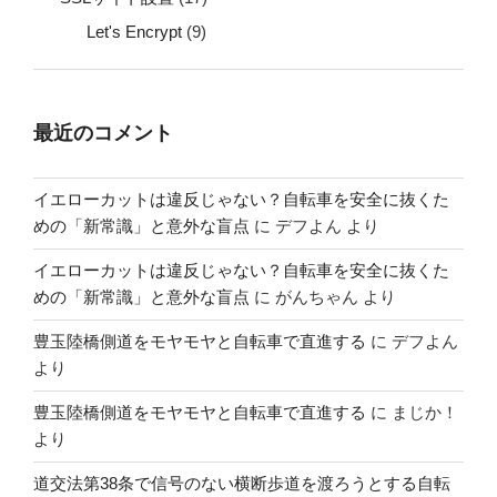
Let's Encrypt
(9)
最近のコメント
イエローカットは違反じゃない？自転車を安全に抜くた
めの「新常識」と意外な盲点
に
デフよん
より
イエローカットは違反じゃない？自転車を安全に抜くた
めの「新常識」と意外な盲点
に
がんちゃん
より
豊玉陸橋側道をモヤモヤと自転車で直進する
に
デフよん
より
豊玉陸橋側道をモヤモヤと自転車で直進する
に
まじか！
より
道交法第38条で信号のない横断歩道を渡ろうとする自転