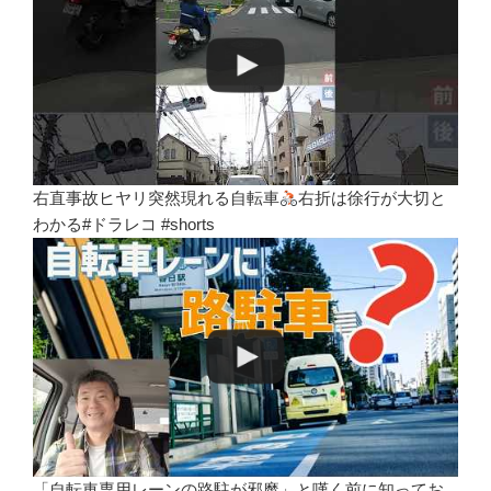
右直事故ヒヤリ突然現れる自転車
右折は徐行が大切と
わかる#ドラレコ #shorts
「自転車専用レーンの路駐が邪魔」と嘆く前に知ってお