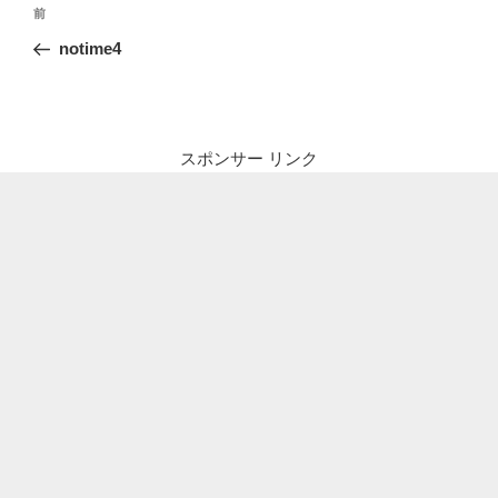
投
前
前
稿
の
notime4
ナ
投
ビ
稿
ゲ
ー
スポンサー リンク
シ
ョ
ン