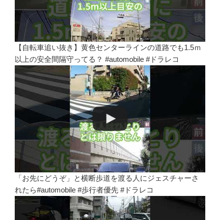
【自転車追い抜き】黄色センターラインの道路でも1.5ｍ
以上の安全間隔守ってる？ #automobile #ドラレコ
「お先にどうぞ」と横断歩道を渡る人にジェスチャーさ
れたら#automobile #歩行者優先 #ドラレコ