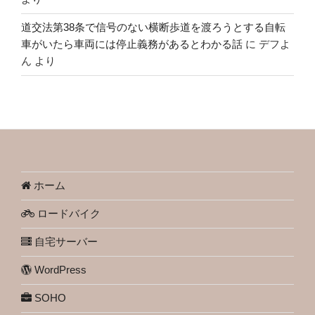
道交法第38条で信号のない横断歩道を渡ろうとする自転
車がいたら車両には停止義務があるとわかる話
に
デフよ
ん
より
ホーム
ロードバイク
自宅サーバー
WordPress
SOHO