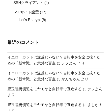
SSHクライアント
(4)
SSLサイト設置
(17)
Let's Encrypt
(9)
最近のコメント
イエローカットは違反じゃない？自転車を安全に抜くた
めの「新常識」と意外な盲点
に
デフよん
より
イエローカットは違反じゃない？自転車を安全に抜くた
めの「新常識」と意外な盲点
に
がんちゃん
より
豊玉陸橋側道をモヤモヤと自転車で直進する
に
デフよん
より
豊玉陸橋側道をモヤモヤと自転車で直進する
に
まじか！
より