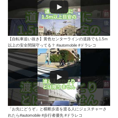
【自転車追い抜き】黄色センターラインの道路でも1.5ｍ
以上の安全間隔守ってる？ #automobile #ドラレコ
「お先にどうぞ」と横断歩道を渡る人にジェスチャーさ
れたら#automobile #歩行者優先 #ドラレコ