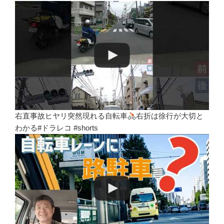
右直事故ヒヤリ突然現れる自転車
右折は徐行が大切と
わかる#ドラレコ #shorts