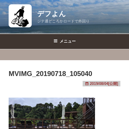
コ
ン
デフよん
テ
ジテ通どころかロードで外回り
ン
ツ
へ
メニュー
ス
キ
ッ
プ
MVIMG_20190718_105040
2019/08/04[公開]