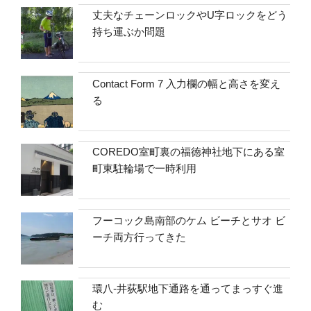
丈夫なチェーンロックやU字ロックをどう
持ち運ぶか問題
Contact Form 7 入力欄の幅と高さを変え
る
COREDO室町裏の福徳神社地下にある室
町東駐輪場で一時利用
フーコック島南部のケム ビーチとサオ ビ
ーチ両方行ってきた
環八-井荻駅地下通路を通ってまっすぐ進
む