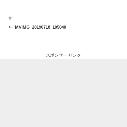
投
前
前
稿
の
MVIMG_20190718_105040
ナ
投
ビ
稿
ゲ
ー
スポンサー リンク
シ
ョ
ン