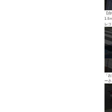
【自
1.
レコ
「お
ーさ