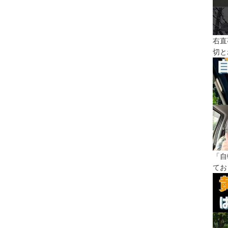
右直
切と
「自
てお