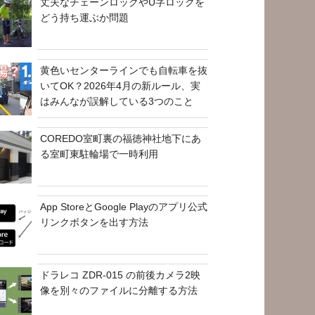
丈夫なチェーンロックやU字ロックを
どう持ち運ぶか問題
黄色いセンターラインでも自転車を抜
いてOK？2026年4月の新ルール、実
はみんなが誤解している3つのこと
COREDO室町裏の福徳神社地下にあ
る室町東駐輪場で一時利用
App StoreとGoogle Playのアプリ公式
リンクボタンを出す方法
ドラレコ ZDR-015 の前後カメラ2映
像を別々のファイルに分離する方法