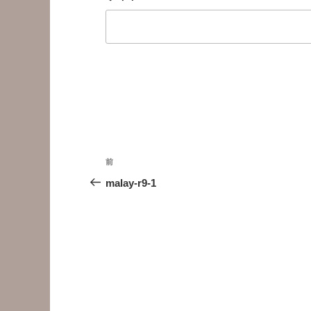
投
前
前
稿
の
malay-r9-1
投
ナ
稿
ビ
ゲ
ー
シ