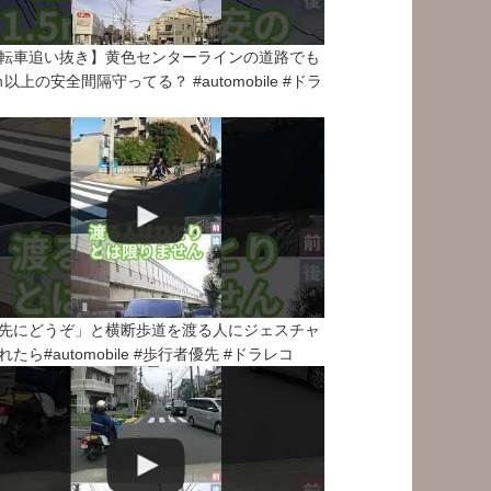
転車追い抜き】黄色センターラインの道路でも
5ｍ以上の安全間隔守ってる？ #automobile #ドラ
先にどうぞ」と横断歩道を渡る人にジェスチャ
れたら#automobile #歩行者優先 #ドラレコ