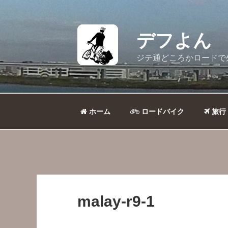
コ
ン
テ
デフよん
ン
ツ
ジテ通どころかロードで
へ
ス
キ
ッ
ホーム
ロードバイク
旅行
プ
malay-r9-1