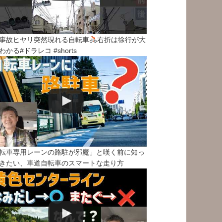
事故ヒヤリ突然現れる自転車
右折は徐行が大
わかる#ドラレコ #shorts
転車専用レーンの路駐が邪魔」と嘆く前に知っ
きたい、車道自転車のスマートな走り方