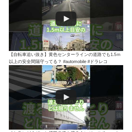
【自転車追い抜き】黄色センターラインの道路でも1.5ｍ
以上の安全間隔守ってる？ #automobile #ドラレコ