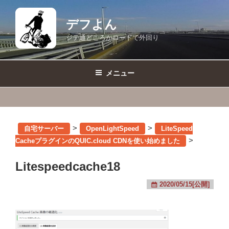
コ
ン
デフよん
テ
ジテ通どころかロードで外回り
ン
ツ
へ
メニュー
ス
キ
ッ
プ
>
>
自宅サーバー
OpenLightSpeed
LiteSpeed
>
CacheプラグインのQUIC.cloud CDNを使い始めました
Litespeedcache18
2020/05/15[公開]