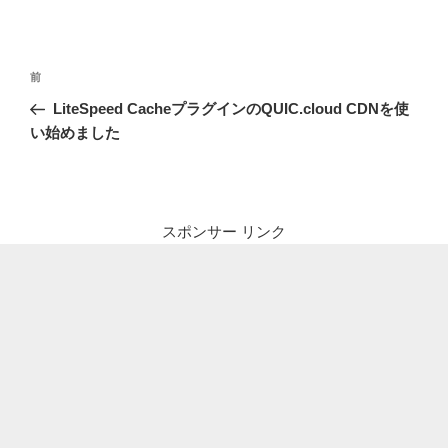
投
前
前
稿
の
LiteSpeed CacheプラグインのQUIC.cloud CDNを使
ナ
投
い始めました
ビ
稿
ゲ
ー
シ
スポンサー リンク
ョ
ン