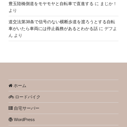
豊玉陸橋側道をモヤモヤと自転車で直進する
に
まじか！
より
道交法第38条で信号のない横断歩道を渡ろうとする自転
車がいたら車両には停止義務があるとわかる話
に
デフよ
ん
より
ホーム
ロードバイク
自宅サーバー
WordPress