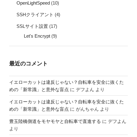
OpenLightSpeed
(10)
SSHクライアント
(4)
SSLサイト設置
(17)
Let's Encrypt
(9)
最近のコメント
イエローカットは違反じゃない？自転車を安全に抜くた
めの「新常識」と意外な盲点
に
デフよん
より
イエローカットは違反じゃない？自転車を安全に抜くた
めの「新常識」と意外な盲点
に
がんちゃん
より
豊玉陸橋側道をモヤモヤと自転車で直進する
に
デフよん
より