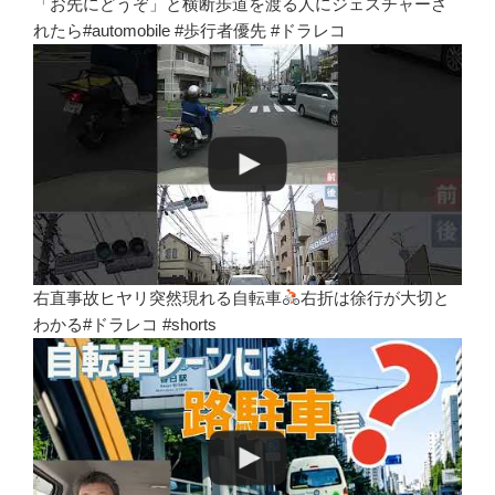
「お先にどうぞ」と横断歩道を渡る人にジェスチャーさ
れたら#automobile #歩行者優先 #ドラレコ
右直事故ヒヤリ突然現れる自転車
右折は徐行が大切と
わかる#ドラレコ #shorts