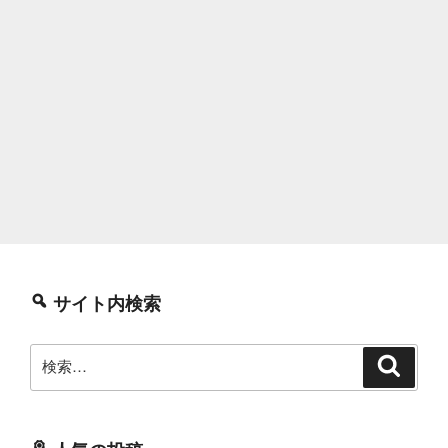
サイト内検索
検
検
索
索: