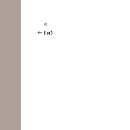
投
前
前
稿
の
list3
投
ナ
稿
ビ
ゲ
ー
シ
ョ
ン