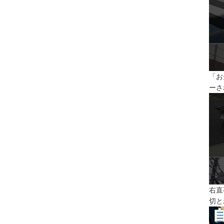
「お
ーさ
右直
切と