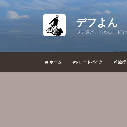
コ
ン
テ
デフよん
ン
ツ
ジテ通どころかロードで
へ
ス
キ
ッ
ホーム
ロードバイク
旅行
プ