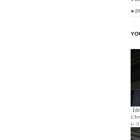
►
20
Y
【自
1.
レコ