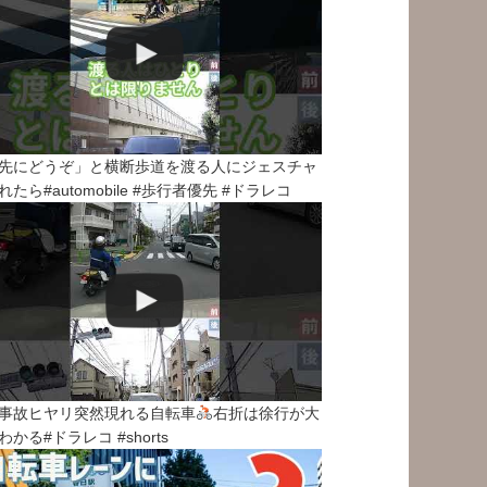
先にどうぞ」と横断歩道を渡る人にジェスチャ
れたら#automobile #歩行者優先 #ドラレコ
事故ヒヤリ突然現れる自転車
右折は徐行が大
わかる#ドラレコ #shorts