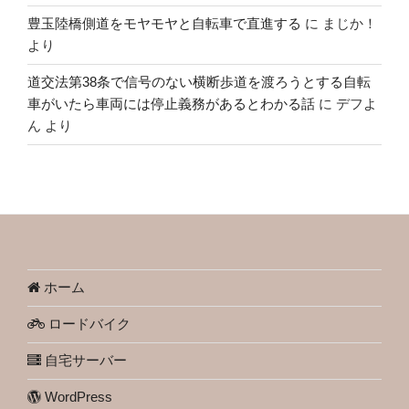
豊玉陸橋側道をモヤモヤと自転車で直進する
に
まじか！
より
道交法第38条で信号のない横断歩道を渡ろうとする自転
車がいたら車両には停止義務があるとわかる話
に
デフよ
ん
より
ホーム
ロードバイク
自宅サーバー
WordPress