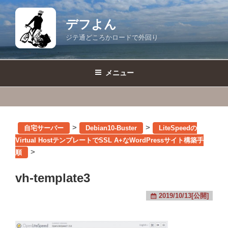
コ
ン
デフよん
テ
ジテ通どころかロードで外回り
ン
ツ
へ
メニュー
ス
キ
ッ
プ
>
>
自宅サーバー
Debian10-Buster
LiteSpeedの
Virtual HostテンプレートでSSL A+なWordPressサイト構築手
>
順
vh-template3
2019/10/13[公開]