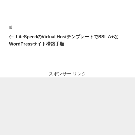
投
前
前
稿
の
LiteSpeedのVirtual HostテンプレートでSSL A+な
ナ
投
WordPressサイト構築手順
ビ
稿
ゲ
ー
シ
スポンサー リンク
ョ
ン