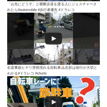
「お先にどうぞ」と横断歩道を渡る人にジェスチャーさ
れたら#automobile #歩行者優先 #ドラレコ
右直事故ヒヤリ突然現れる自転車
右折は徐行が大切と
わかる#ドラレコ #shorts