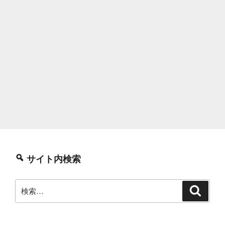
サイト内検索
検
検
索
索: