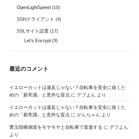
OpenLightSpeed
(10)
SSHクライアント
(4)
SSLサイト設置
(17)
Let's Encrypt
(9)
最近のコメント
イエローカットは違反じゃない？自転車を安全に抜くた
めの「新常識」と意外な盲点
に
デフよん
より
イエローカットは違反じゃない？自転車を安全に抜くた
めの「新常識」と意外な盲点
に
がんちゃん
より
豊玉陸橋側道をモヤモヤと自転車で直進する
に
デフよん
より