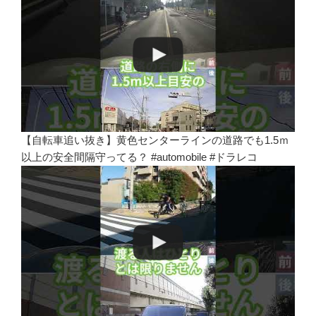
【自転車追い抜き】黄色センターラインの道路でも1.5ｍ
以上の安全間隔守ってる？ #automobile #ドラレコ