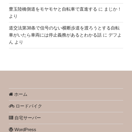
豊玉陸橋側道をモヤモヤと自転車で直進する
に
まじか！
より
道交法第38条で信号のない横断歩道を渡ろうとする自転
車がいたら車両には停止義務があるとわかる話
に
デフよ
ん
より
ホーム
ロードバイク
自宅サーバー
WordPress