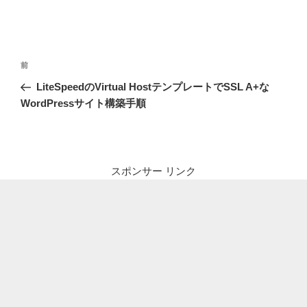
投
前
前
稿
の
LiteSpeedのVirtual HostテンプレートでSSL A+な
ナ
投
WordPressサイト構築手順
ビ
稿
ゲ
ー
シ
スポンサー リンク
ョ
ン