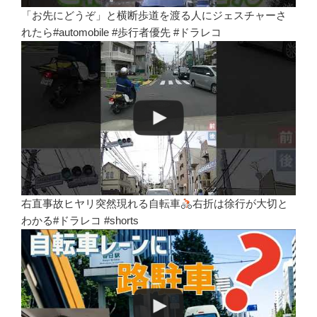
「お先にどうぞ」と横断歩道を渡る人にジェスチャーさ
れたら#automobile #歩行者優先 #ドラレコ
右直事故ヒヤリ突然現れる自転車
右折は徐行が大切と
わかる#ドラレコ #shorts