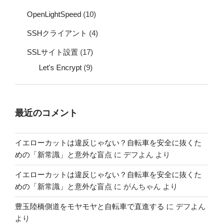
OpenLightSpeed
(10)
SSHクライアント
(4)
SSLサイト設置
(17)
Let's Encrypt
(9)
最近のコメント
イエローカットは違反じゃない？自転車を安全に抜くた
めの「新常識」と意外な盲点
に
デフよん
より
イエローカットは違反じゃない？自転車を安全に抜くた
めの「新常識」と意外な盲点
に
がんちゃん
より
豊玉陸橋側道をモヤモヤと自転車で直進する
に
デフよん
より