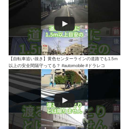
【自転車追い抜き】黄色センターラインの道路でも1.5ｍ
以上の安全間隔守ってる？ #automobile #ドラレコ