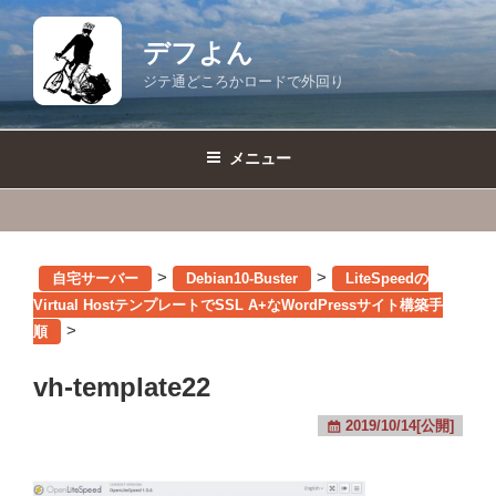
コ
ン
デフよん
テ
ジテ通どころかロードで外回り
ン
ツ
へ
メニュー
ス
キ
ッ
プ
>
>
自宅サーバー
Debian10-Buster
LiteSpeedの
Virtual HostテンプレートでSSL A+なWordPressサイト構築手
>
順
vh-template22
2019/10/14[公開]