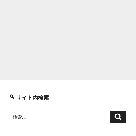
サイト内検索
検
検
索
索: