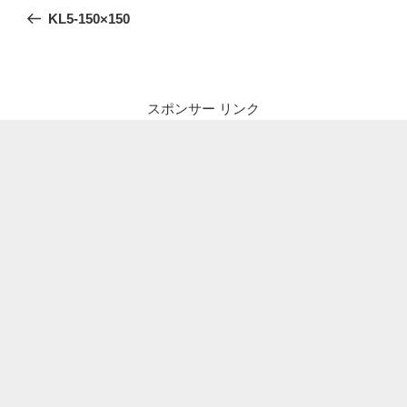
稿
の
KL5-150×150
ナ
投
ビ
稿
ゲ
ー
スポンサー リンク
シ
ョ
ン