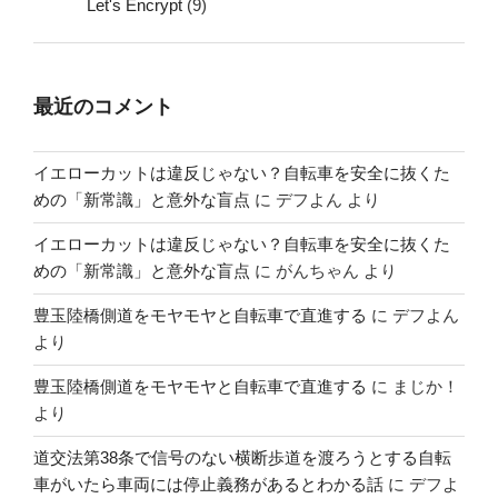
Let's Encrypt
(9)
最近のコメント
イエローカットは違反じゃない？自転車を安全に抜くた
めの「新常識」と意外な盲点
に
デフよん
より
イエローカットは違反じゃない？自転車を安全に抜くた
めの「新常識」と意外な盲点
に
がんちゃん
より
豊玉陸橋側道をモヤモヤと自転車で直進する
に
デフよん
より
豊玉陸橋側道をモヤモヤと自転車で直進する
に
まじか！
より
道交法第38条で信号のない横断歩道を渡ろうとする自転
車がいたら車両には停止義務があるとわかる話
に
デフよ