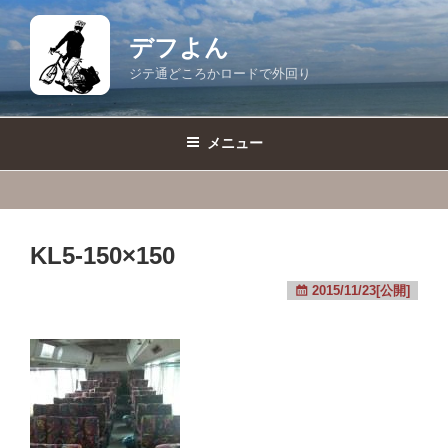
コ
ン
デフよん
テ
ジテ通どころかロードで外回り
ン
ツ
へ
メニュー
ス
キ
ッ
プ
KL5-150×150
2015/11/23[公開]