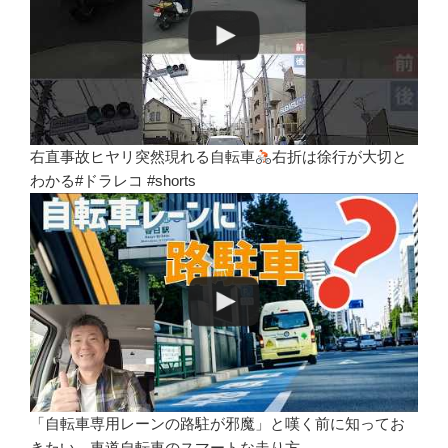
右直事故ヒヤリ突然現れる自転車
右折は徐行が大切と
わかる#ドラレコ #shorts
「自転車専用レーンの路駐が邪魔」と嘆く前に知ってお
きたい、車道自転車のスマートな走り方