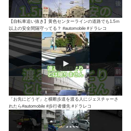
【自転車追い抜き】黄色センターラインの道路でも1.5ｍ
以上の安全間隔守ってる？ #automobile #ドラレコ
「お先にどうぞ」と横断歩道を渡る人にジェスチャーさ
れたら#automobile #歩行者優先 #ドラレコ