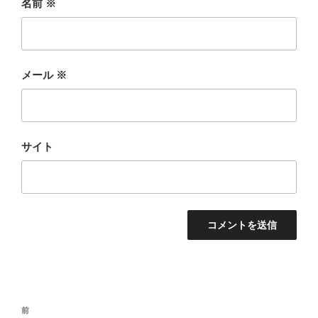
名前
※
メール
※
サイト
投
前
前