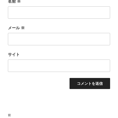
名前
※
メール
※
サイト
投
前
前