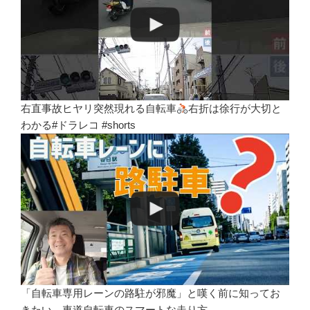
右直事故ヒヤリ突然現れる自転車
右折は徐行が大切と
わかる#ドラレコ #shorts
「自転車専用レーンの路駐が邪魔」と嘆く前に知ってお
きたい、車道自転車のスマートな走り方