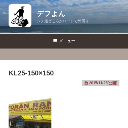
コ
ン
デフよん
テ
ジテ通どころかロードで外回り
ン
ツ
へ
メニュー
ス
キ
ッ
プ
KL25-150×150
2015/11/23[公開]