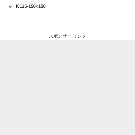
稿
の
KL25-150×150
ナ
投
ビ
稿
ゲ
ー
スポンサー リンク
シ
ョ
ン