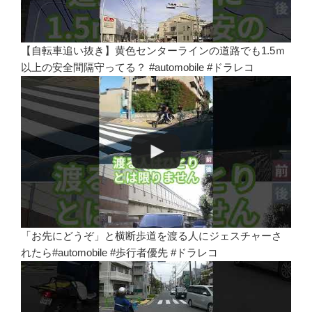
【自転車追い抜き】黄色センターラインの道路でも1.5ｍ
以上の安全間隔守ってる？ #automobile #ドラレコ
「お先にどうぞ」と横断歩道を渡る人にジェスチャーさ
れたら#automobile #歩行者優先 #ドラレコ