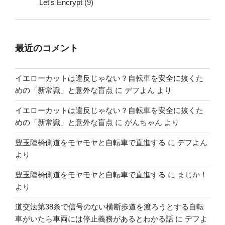
Let's Encrypt
(9)
最近のコメント
イエローカットは違反じゃない？自転車を安全に抜くた
めの「新常識」と意外な盲点
に
デフよん
より
イエローカットは違反じゃない？自転車を安全に抜くた
めの「新常識」と意外な盲点
に
がんちゃん
より
豊玉陸橋側道をモヤモヤと自転車で直進する
に
デフよん
より
豊玉陸橋側道をモヤモヤと自転車で直進する
に
まじか！
より
道交法第38条で信号のない横断歩道を渡ろうとする自転
車がいたら車両には停止義務があるとわかる話
に
デフよ