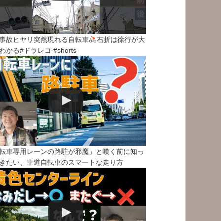
事故ヒヤリ突然現れる自転車
右折は徐行が大
わかる#ドラレコ #shorts
転車専用レーンの路駐が邪魔」と嘆く前に知っ
きたい、車道自転車のスマートな走り方