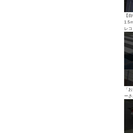
【自
1.
レコ
「お
ーさ