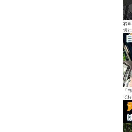
右直
切と
「自
てお