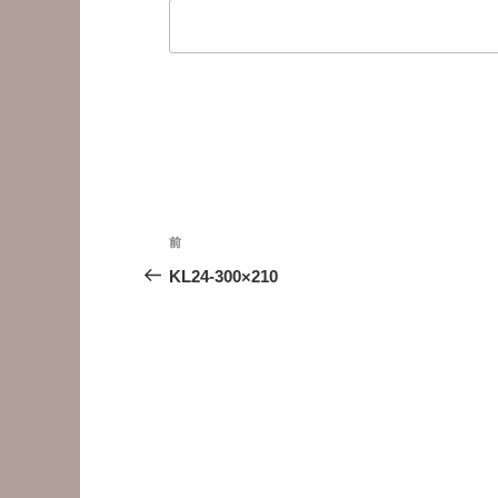
投
前
前
稿
の
KL24-300×210
投
ナ
稿
ビ
ゲ
ー
シ