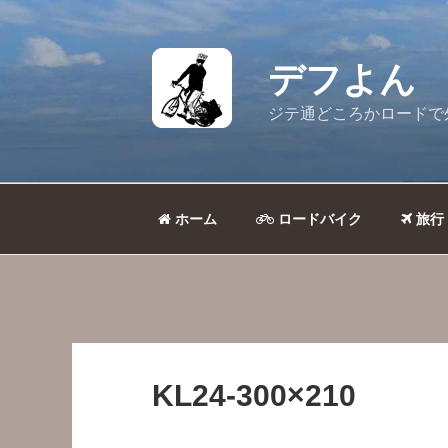
コ
ン
テ
デフよん
ン
ツ
ジテ通どころかロードで
へ
ス
キ
ッ
ホーム
ロードバイク
旅行
プ
KL24-300×210