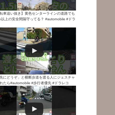
転車追い抜き】黄色センターラインの道路でも
5ｍ以上の安全間隔守ってる？ #automobile #ドラ
先にどうぞ」と横断歩道を渡る人にジェスチャ
れたら#automobile #歩行者優先 #ドラレコ