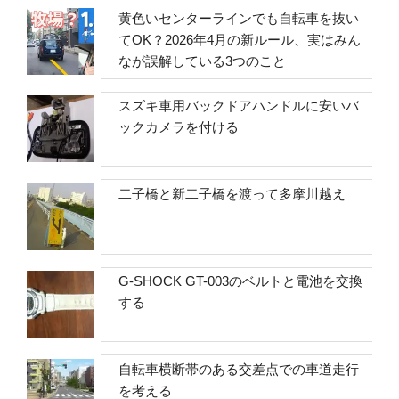
黄色いセンターラインでも自転車を抜い
てOK？2026年4月の新ルール、実はみん
なが誤解している3つのこと
スズキ車用バックドアハンドルに安いバ
ックカメラを付ける
二子橋と新二子橋を渡って多摩川越え
G-SHOCK GT-003のベルトと電池を交換
する
自転車横断帯のある交差点での車道走行
を考える