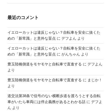
最近のコメント
イエローカットは違反じゃない？自転車を安全に抜くた
めの「新常識」と意外な盲点
に
デフよん
より
イエローカットは違反じゃない？自転車を安全に抜くた
めの「新常識」と意外な盲点
に
がんちゃん
より
豊玉陸橋側道をモヤモヤと自転車で直進する
に
デフよん
より
豊玉陸橋側道をモヤモヤと自転車で直進する
に
まじか！
より
道交法第38条で信号のない横断歩道を渡ろうとする自転
車がいたら車両には停止義務があるとわかる話
に
デフよ
ん
より