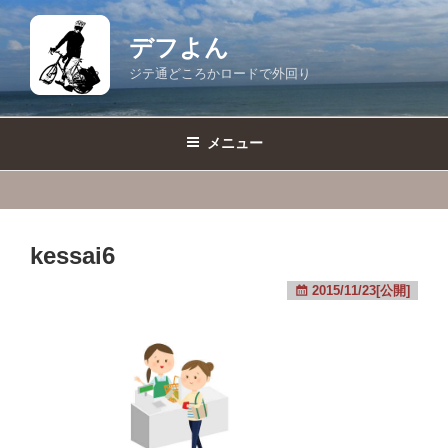
コ
ン
デフよん
テ
ジテ通どころかロードで外回り
ン
ツ
へ
メニュー
ス
キ
ッ
プ
kessai6
2015/11/23[公開]