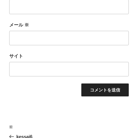
メール
※
サイト
投
前
前
稿
の
kessai6