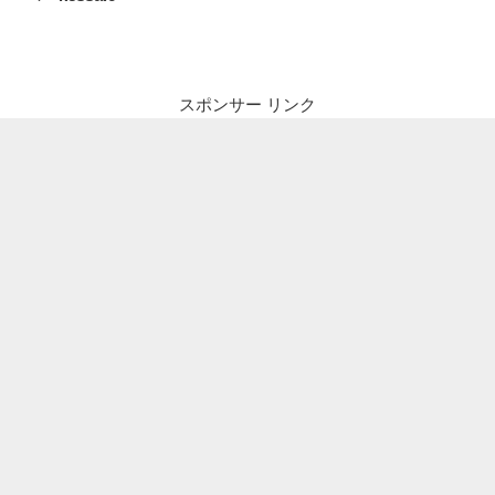
ナ
投
ビ
稿
ゲ
ー
スポンサー リンク
シ
ョ
ン