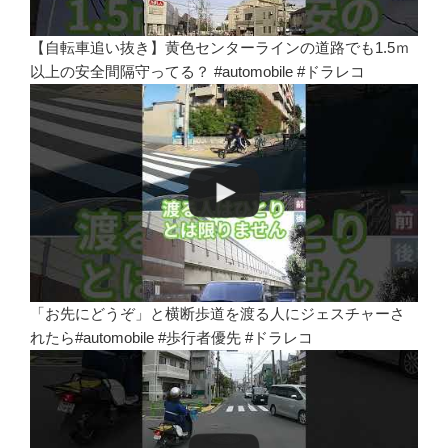
【自転車追い抜き】黄色センターラインの道路でも1.5ｍ
以上の安全間隔守ってる？ #automobile #ドラレコ
「お先にどうぞ」と横断歩道を渡る人にジェスチャーさ
れたら#automobile #歩行者優先 #ドラレコ