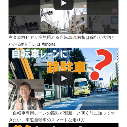
右直事故ヒヤリ突然現れる自転車
右折は徐行が大切と
わかる#ドラレコ #shorts
「自転車専用レーンの路駐が邪魔」と嘆く前に知ってお
きたい、車道自転車のスマートな走り方