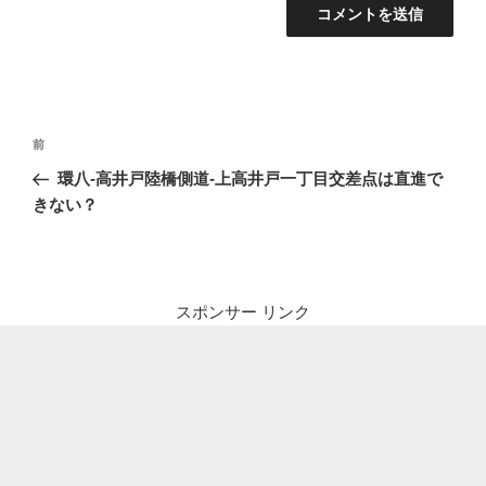
投
前
前
稿
の
環八-高井戸陸橋側道-上高井戸一丁目交差点は直進で
ナ
投
きない？
ビ
稿
ゲ
ー
シ
スポンサー リンク
ョ
ン