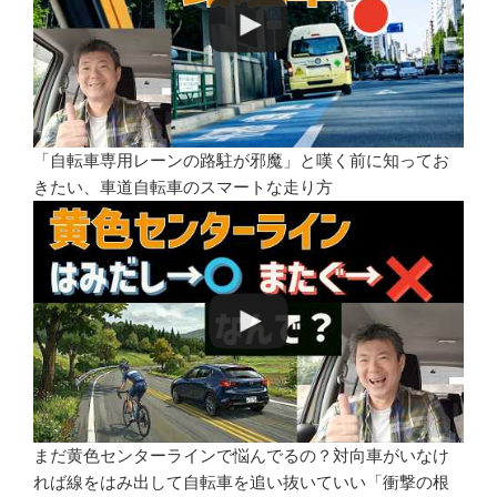
「自転車専用レーンの路駐が邪魔」と嘆く前に知ってお
きたい、車道自転車のスマートな走り方
まだ黄色センターラインで悩んでるの？対向車がいなけ
れば線をはみ出して自転車を追い抜いていい「衝撃の根