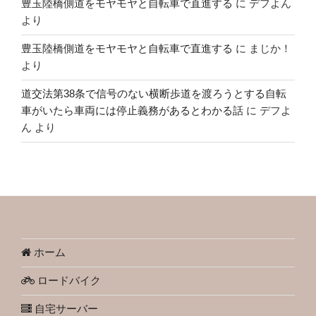
豊玉陸橋側道をモヤモヤと自転車で直進する
に
デフよん
より
豊玉陸橋側道をモヤモヤと自転車で直進する
に
まじか！
より
道交法第38条で信号のない横断歩道を渡ろうとする自転
車がいたら車両には停止義務があるとわかる話
に
デフよ
ん
より
ホーム
ロードバイク
自宅サーバー