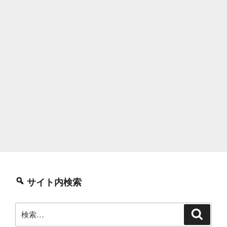
サイト内検索
検
検
索
索: