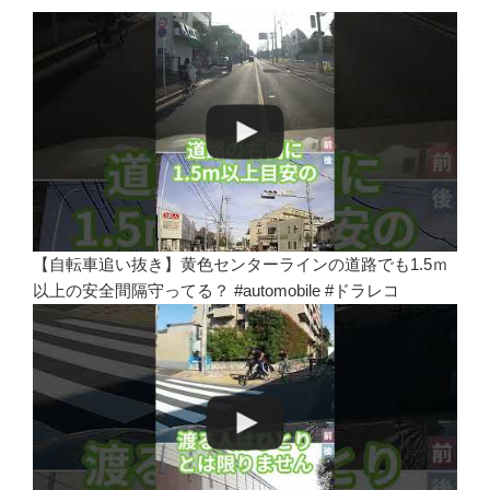
【自転車追い抜き】黄色センターラインの道路でも1.5ｍ
以上の安全間隔守ってる？ #automobile #ドラレコ