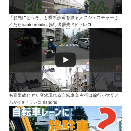
「お先にどうぞ」と横断歩道を渡る人にジェスチャーさ
れたら#automobile #歩行者優先 #ドラレコ
右直事故ヒヤリ突然現れる自転車
右折は徐行が大切と
わかる#ドラレコ #shorts