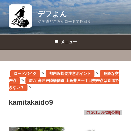
コ
ン
デフよん
テ
ジテ通どころかロードで外回り
ン
ツ
へ
メニュー
ス
キ
ッ
プ
>
>
ロードバイク
都内近郊要注意ポイント
危険な交
>
差点
環八-高井戸陸橋側道-上高井戸一丁目交差点は直進で
>
きない？
kamitakaido9
2015/06/28[公開]