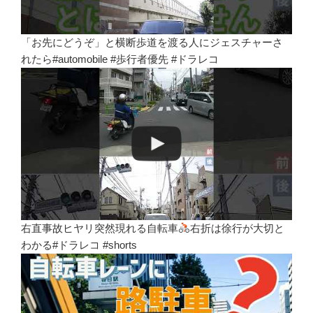
「お先にどうぞ」と横断歩道を渡る人にジェスチャーさ
れたら#automobile #歩行者優先 #ドラレコ
右直事故ヒヤリ突然現れる自転車
右折は徐行が大切と
わかる#ドラレコ #shorts