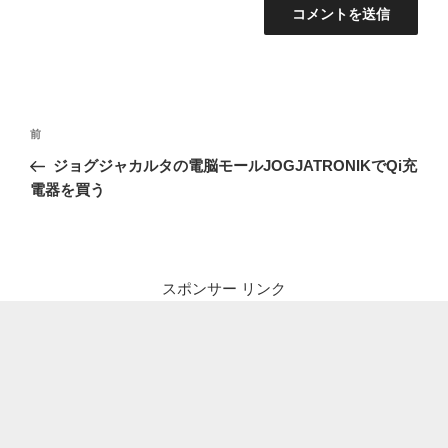
投
前
前
稿
の
ジョグジャカルタの電脳モールJOGJATRONIKでQi充
ナ
投
電器を買う
ビ
稿
ゲ
ー
シ
スポンサー リンク
ョ
ン