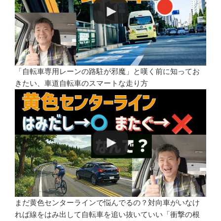
「自転車専用レーンの路駐が邪魔」と嘆く前に知ってお
きたい、車道自転車のスマートな走り方
まだ黄色センターラインで悩んでるの？対向車がいなけ
れば線をはみ出して自転車を追い抜いていい「衝撃の根