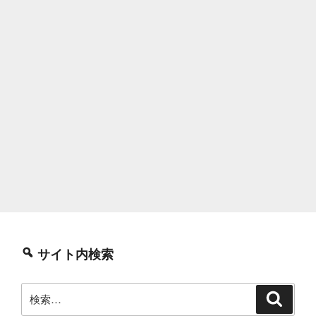
サイト内検索
検
検
索
索: