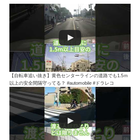
【自転車追い抜き】黄色センターラインの道路でも1.5ｍ
以上の安全間隔守ってる？ #automobile #ドラレコ