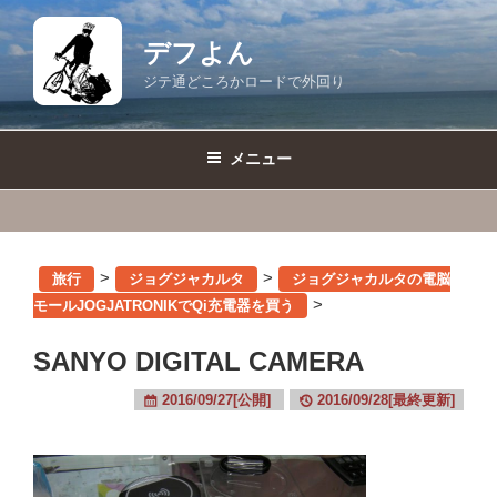
コ
ン
デフよん
テ
ジテ通どころかロードで外回り
ン
ツ
へ
メニュー
ス
キ
ッ
プ
>
>
旅行
ジョグジャカルタ
ジョグジャカルタの電脳
>
モールJOGJATRONIKでQi充電器を買う
SANYO DIGITAL CAMERA
2016/09/27[公開]
2016/09/28[最終更新]