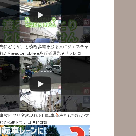
先にどうぞ」と横断歩道を渡る人にジェスチャ
れたら#automobile #歩行者優先 #ドラレコ
事故ヒヤリ突然現れる自転車
右折は徐行が大
わかる#ドラレコ #shorts