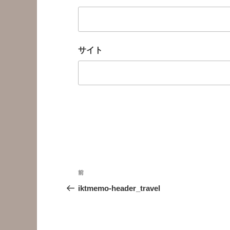
サイト
投
前
前
稿
の
iktmemo-header_travel
投
ナ
稿
ビ