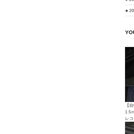
►
20
Y
【自
1.
レコ