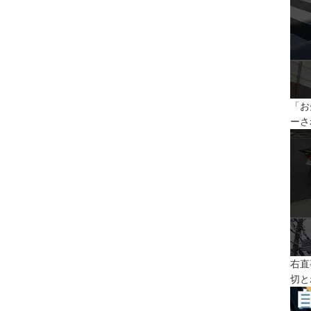
「お
ーさ
右直
切と