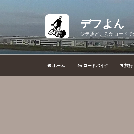
コ
ン
テ
デフよん
ン
ツ
ジテ通どころかロードで
へ
ス
キ
ッ
ホーム
ロードバイク
旅行
プ