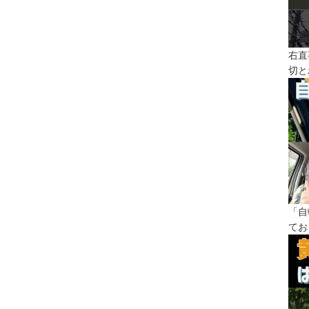
右直
切と
「自
てお