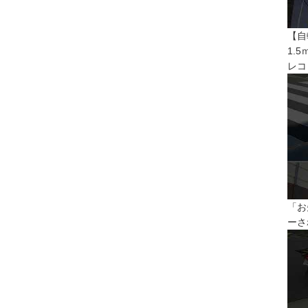
【自
1.
レコ
「お
ーさ