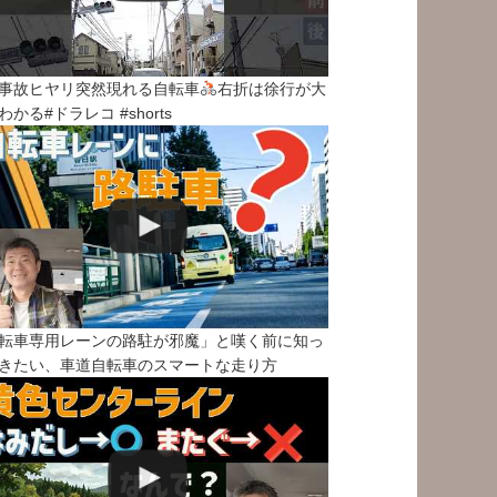
事故ヒヤリ突然現れる自転車
右折は徐行が大
わかる#ドラレコ #shorts
転車専用レーンの路駐が邪魔」と嘆く前に知っ
きたい、車道自転車のスマートな走り方