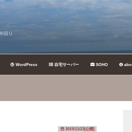
外回り
WordPress
自宅サーバー
SOHO
abo
2015/11/23[公開]