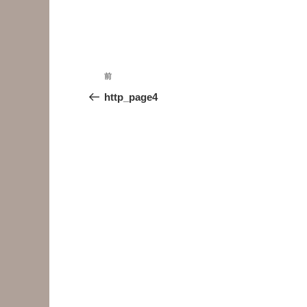
投
前
前
稿
の
http_page4
投
ナ
稿
ビ
ゲ
ー
シ
ョ
ン