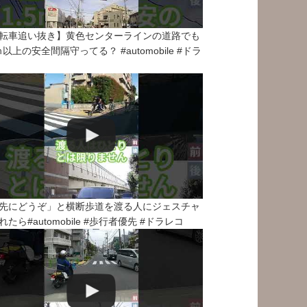
転車追い抜き】黄色センターラインの道路でも
5ｍ以上の安全間隔守ってる？ #automobile #ドラ
先にどうぞ」と横断歩道を渡る人にジェスチャ
れたら#automobile #歩行者優先 #ドラレコ