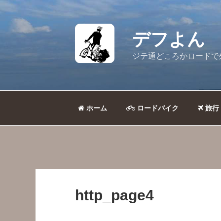
コ
ン
テ
デフよん
ン
ツ
ジテ通どころかロードで
へ
ス
キ
ッ
ホーム
ロードバイク
旅行
プ
http_page4