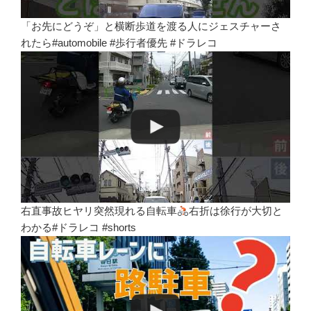
「お先にどうぞ」と横断歩道を渡る人にジェスチャーさ
れたら#automobile #歩行者優先 #ドラレコ
右直事故ヒヤリ突然現れる自転車
右折は徐行が大切と
わかる#ドラレコ #shorts