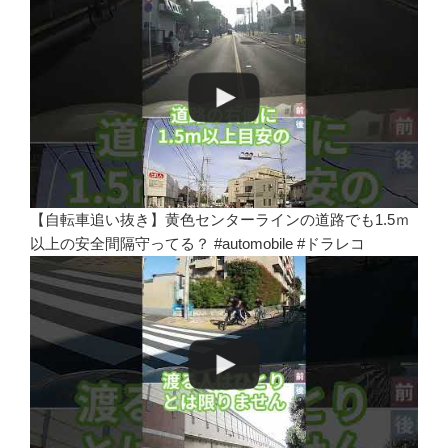
【自転車追い抜き】黄色センターラインの道路でも1.5ｍ
以上の安全間隔守ってる？ #automobile #ドラレコ