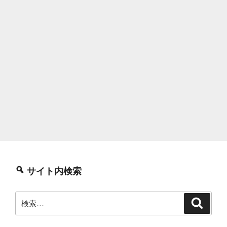
サイト内検索
検
検
索
索: