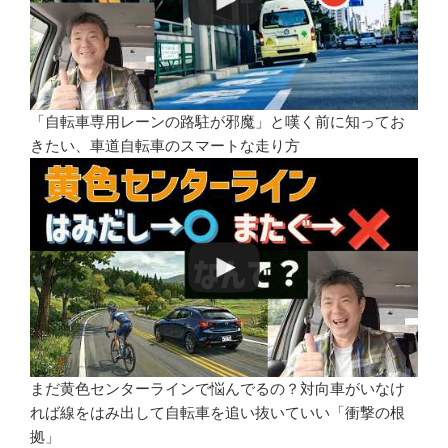
「自転車専用レーンの路駐が邪魔」と嘆く前に知ってお
きたい、車道自転車のスマートな走り方
まだ黄色センターラインで悩んでるの？対向車がいなけ
れば線をはみ出して自転車を追い抜いていい「衝撃の根
拠」