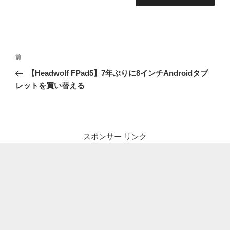
投
前
前
稿
の
【Headwolf FPad5】7年ぶりに8インチAndroidタブ
ナ
投
レットを買い替える
ビ
稿
ゲ
ー
シ
スポンサー リンク
ョ
ン