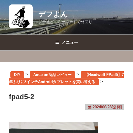
コ
ン
デフよん
テ
ジテ通どころかロードで外回り
ン
ツ
へ
メニュー
ス
キ
ッ
プ
>
>
DIY
Amazon商品レビュー
【Headwolf FPad5】7
>
年ぶりに8インチAndroidタブレットを買い替える
fpad5-2
2024/06/28[公開]