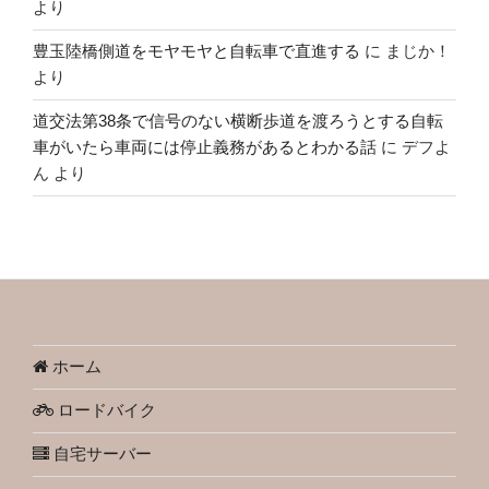
より
豊玉陸橋側道をモヤモヤと自転車で直進する
に
まじか！
より
道交法第38条で信号のない横断歩道を渡ろうとする自転
車がいたら車両には停止義務があるとわかる話
に
デフよ
ん
より
ホーム
ロードバイク
自宅サーバー