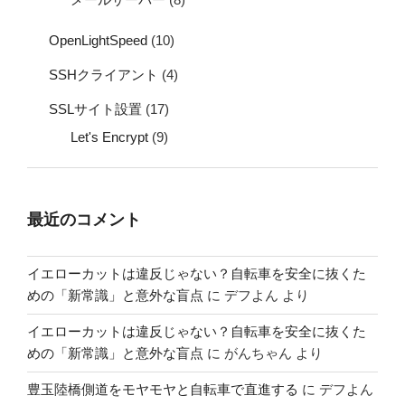
OpenLightSpeed
(10)
SSHクライアント
(4)
SSLサイト設置
(17)
Let's Encrypt
(9)
最近のコメント
イエローカットは違反じゃない？自転車を安全に抜くた
めの「新常識」と意外な盲点
に
デフよん
より
イエローカットは違反じゃない？自転車を安全に抜くた
めの「新常識」と意外な盲点
に
がんちゃん
より
豊玉陸橋側道をモヤモヤと自転車で直進する
に
デフよん