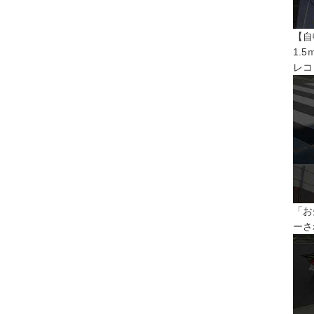
【自
1.
レコ
「お
ーさ