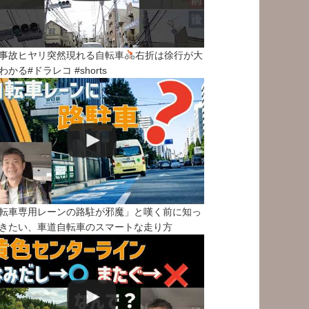
事故ヒヤリ突然現れる自転車
右折は徐行が大
わかる#ドラレコ #shorts
転車専用レーンの路駐が邪魔」と嘆く前に知っ
きたい、車道自転車のスマートな走り方