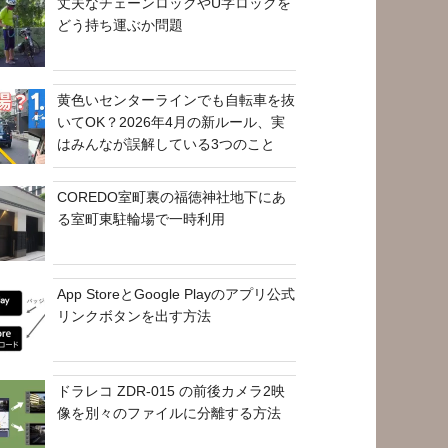
丈夫なチェーンロックやU字ロックを
どう持ち運ぶか問題
黄色いセンターラインでも自転車を抜
いてOK？2026年4月の新ルール、実
はみんなが誤解している3つのこと
COREDO室町裏の福徳神社地下にあ
る室町東駐輪場で一時利用
App StoreとGoogle Playのアプリ公式
リンクボタンを出す方法
ドラレコ ZDR-015 の前後カメラ2映
像を別々のファイルに分離する方法