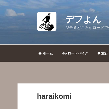
コ
ン
テ
デフよん
ン
ツ
ジテ通どころかロードで
へ
ス
キ
ッ
ホーム
ロードバイク
旅行
プ
haraikomi