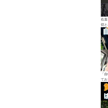
右直
切と
「自
てお