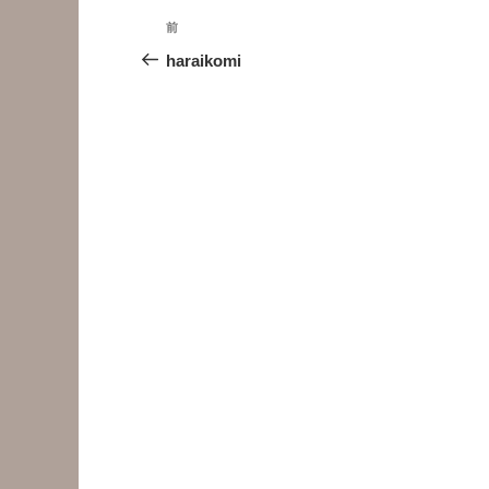
投
前
前
稿
の
haraikomi
投
ナ
稿
ビ
ゲ
ー
シ
ョ
ン