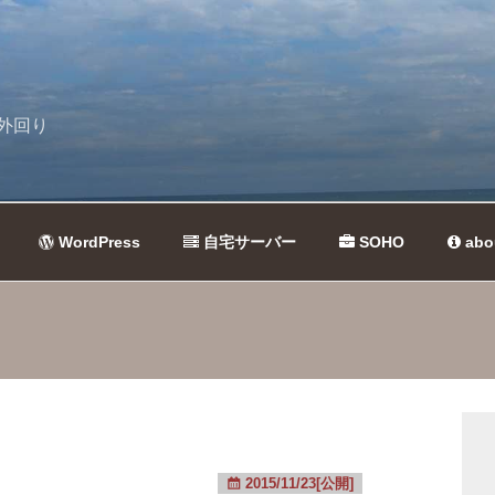
外回り
WordPress
自宅サーバー
SOHO
abo
2015/11/23[公開]