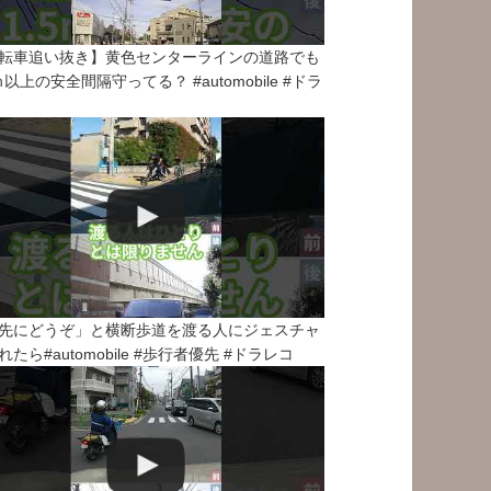
転車追い抜き】黄色センターラインの道路でも
5ｍ以上の安全間隔守ってる？ #automobile #ドラ
先にどうぞ」と横断歩道を渡る人にジェスチャ
れたら#automobile #歩行者優先 #ドラレコ