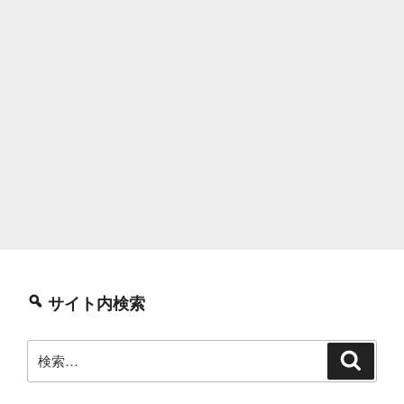
サイト内検索
検
検
索
索: