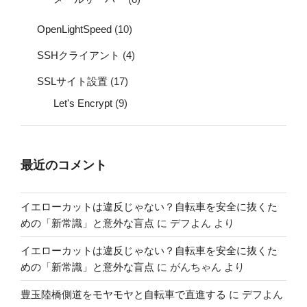
OpenLightSpeed
(10)
SSHクライアント
(4)
SSLサイト設置
(17)
Let's Encrypt
(9)
最近のコメント
イエローカットは違反じゃない？自転車を安全に抜くた
めの「新常識」と意外な盲点
に
デフよん
より
イエローカットは違反じゃない？自転車を安全に抜くた
めの「新常識」と意外な盲点
に
がんちゃん
より
豊玉陸橋側道をモヤモヤと自転車で直進する
に
デフよん