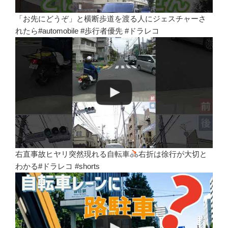
「お先にどうぞ」と横断歩道を渡る人にジェスチャーさ
れたら#automobile #歩行者優先 #ドラレコ
右直事故ヒヤリ突然現れる自転車
右折は徐行が大切と
わかる#ドラレコ #shorts