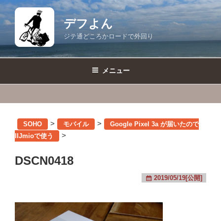
コ
ン
デフよん
テ
ジテ通どころかロードで外回り
ン
ツ
へ
メニュー
ス
キ
ッ
プ
>
>
SOHO
モバイル
Google Pixel 3a が届いたので
>
IIJmioで使う
DSCN0418
2019/05/19[公開]