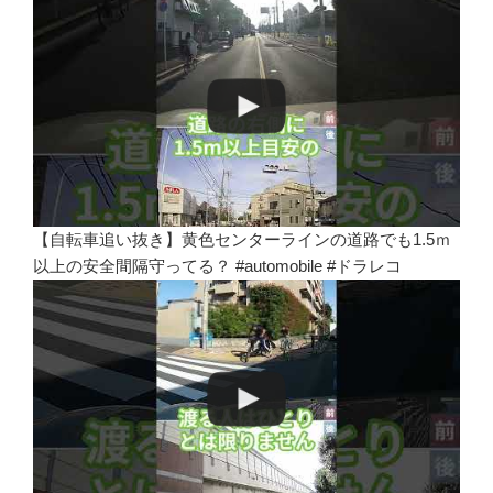
【自転車追い抜き】黄色センターラインの道路でも1.5ｍ
以上の安全間隔守ってる？ #automobile #ドラレコ