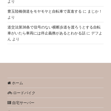
より
豊玉陸橋側道をモヤモヤと自転車で直進する
に
まじか！
より
道交法第38条で信号のない横断歩道を渡ろうとする自転
車がいたら車両には停止義務があるとわかる話
に
デフよ
ん
より
ホーム
ロードバイク
自宅サーバー