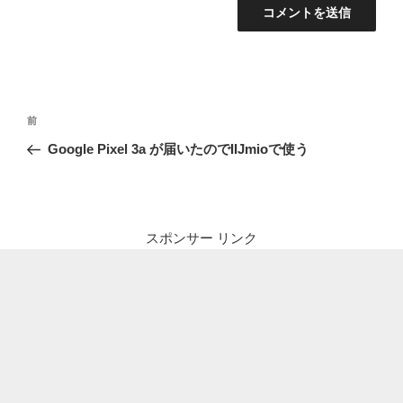
投
前
前
稿
の
Google Pixel 3a が届いたのでIIJmioで使う
ナ
投
ビ
稿
ゲ
ー
スポンサー リンク
シ
ョ
ン