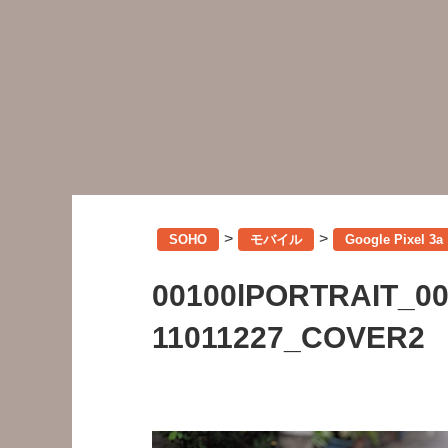
>
>
SOHO
モバイル
Google Pix
00100lPORTRAIT_0
11011227_COVER2