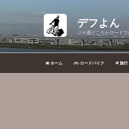
コ
ン
テ
デフよん
ン
ツ
ジテ通どころかロードで
へ
ス
キ
ッ
ホーム
ロードバイク
旅行
プ