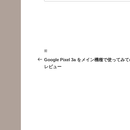
投
前
前
稿
の
Google Pixel 3a をメイン機種で使ってみ
投
レビュー
ナ
稿
ビ
ゲ
ー
シ
ョ