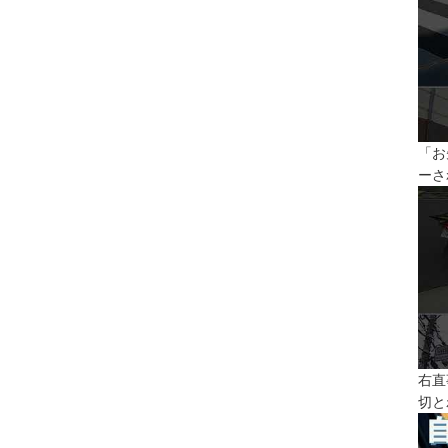
「お
ーさ
右直
切と