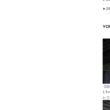
►
20
Y
【自
1.
レコ