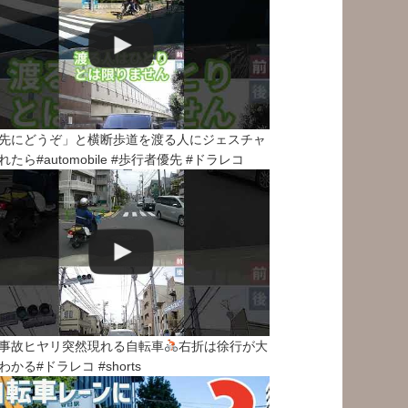
先にどうぞ」と横断歩道を渡る人にジェスチャ
れたら#automobile #歩行者優先 #ドラレコ
事故ヒヤリ突然現れる自転車
右折は徐行が大
わかる#ドラレコ #shorts