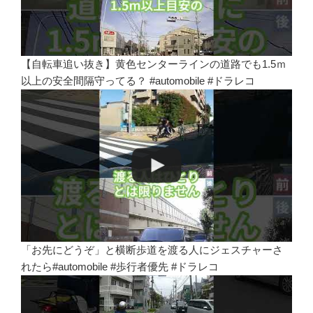
【自転車追い抜き】黄色センターラインの道路でも1.5ｍ
以上の安全間隔守ってる？ #automobile #ドラレコ
「お先にどうぞ」と横断歩道を渡る人にジェスチャーさ
れたら#automobile #歩行者優先 #ドラレコ