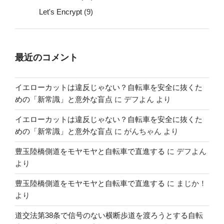
Let's Encrypt
(9)
最近のコメント
イエローカットは違反じゃない？自転車を安全に抜くた
めの「新常識」と意外な盲点
に
デフよん
より
イエローカットは違反じゃない？自転車を安全に抜くた
めの「新常識」と意外な盲点
に
がんちゃん
より
豊玉陸橋側道をモヤモヤと自転車で直進する
に
デフよん
より
豊玉陸橋側道をモヤモヤと自転車で直進する
に
まじか！
より
道交法第38条で信号のない横断歩道を渡ろうとする自転