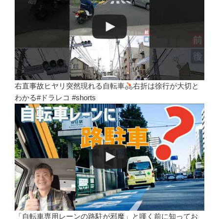
右直事故ヒヤリ突然現れる自転車
右折は徐行が大切と
わかる#ドラレコ #shorts
「自転車専用レーンの路駐が邪魔」と嘆く前に知ってお