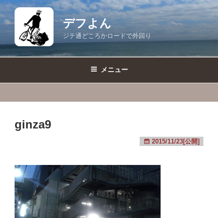
コ
ン
デフよん
テ
ジテ通どころかロードで外回り
ン
ツ
へ
メニュー
ス
キ
ッ
プ
ginza9
2015/11/23[公開]