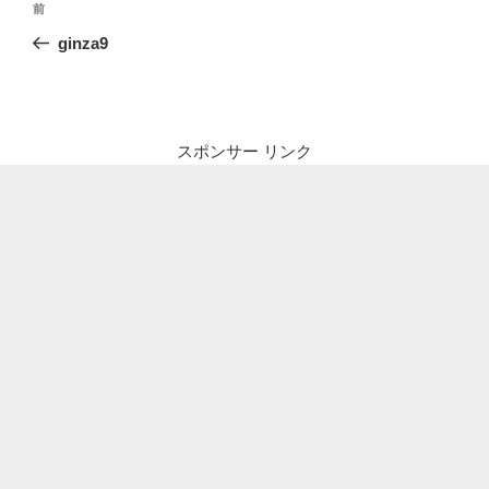
前
前
稿
の
ginza9
ナ
投
ビ
稿
ゲ
ー
スポンサー リンク
シ
ョ
ン