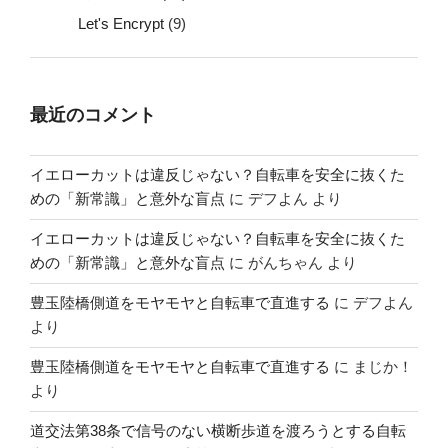
Let's Encrypt
(9)
最近のコメント
イエローカットは違反じゃない？自転車を安全に抜くた
めの「新常識」と意外な盲点
に
デフよん
より
イエローカットは違反じゃない？自転車を安全に抜くた
めの「新常識」と意外な盲点
に
がんちゃん
より
豊玉陸橋側道をモヤモヤと自転車で直進する
に
デフよん
より
豊玉陸橋側道をモヤモヤと自転車で直進する
に
まじか！
より
道交法第38条で信号のない横断歩道を渡ろうとする自転