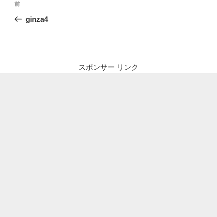
前
前
稿
の
ginza4
ナ
投
ビ
稿
ゲ
ー
スポンサー リンク
シ
ョ
ン