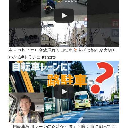
右直事故ヒヤリ突然現れる自転車
右折は徐行が大切と
わかる#ドラレコ #shorts
「自転車専用レーンの路駐が邪魔」と嘆く前に知ってお