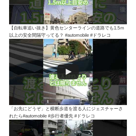
【自転車追い抜き】黄色センターラインの道路でも1.5ｍ
以上の安全間隔守ってる？ #automobile #ドラレコ
「お先にどうぞ」と横断歩道を渡る人にジェスチャーさ
れたら#automobile #歩行者優先 #ドラレコ