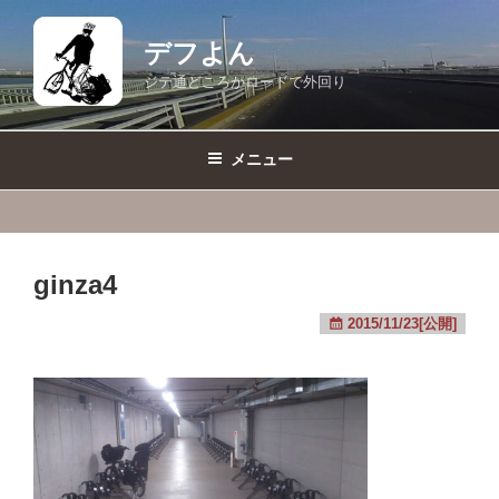
コ
ン
デフよん
テ
ジテ通どころかロードで外回り
ン
ツ
へ
メニュー
ス
キ
ッ
プ
ginza4
2015/11/23[公開]