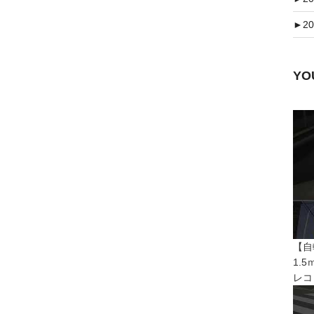
►
20
Y
【自
1.
レコ