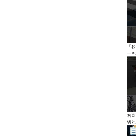
「お
ーさ
右直
切と