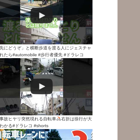
先にどうぞ」と横断歩道を渡る人にジェスチャ
れたら#automobile #歩行者優先 #ドラレコ
事故ヒヤリ突然現れる自転車
右折は徐行が大
わかる#ドラレコ #shorts