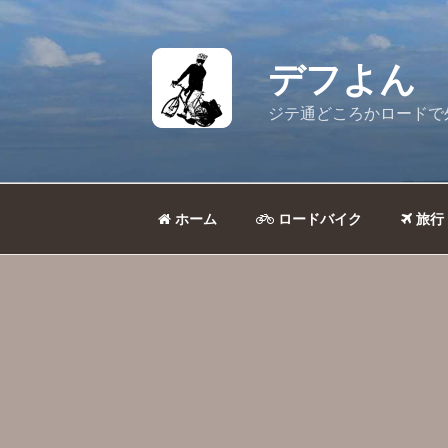
コ
ン
テ
デフよん
ン
ツ
ジテ通どころかロードで
へ
ス
キ
ッ
ホーム
ロードバイク
旅行
プ