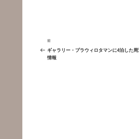
投
前
前
稿
の
ギャラリー・プラウィロタマンに4泊した周
投
情報
ナ
稿
ビ
ゲ
ー
シ
ョ
ン