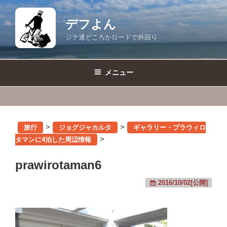
コ
ン
デフよん
テ
ジテ通どころかロードで外回り
ン
ツ
へ
メニュー
ス
キ
ッ
プ
>
>
旅行
ジョグジャカルタ
ギャラリー・プラウィロ
>
タマンに4泊した周辺情報
prawirotaman6
2016/10/02[公開]