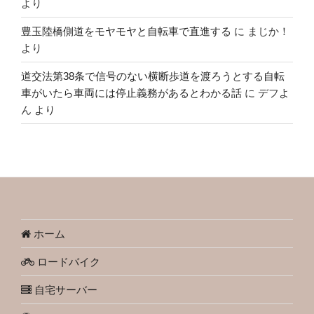
より
豊玉陸橋側道をモヤモヤと自転車で直進する
に
まじか！
より
道交法第38条で信号のない横断歩道を渡ろうとする自転
車がいたら車両には停止義務があるとわかる話
に
デフよ
ん
より
ホーム
ロードバイク
自宅サーバー