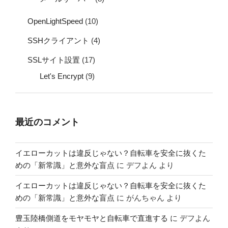
OpenLightSpeed
(10)
SSHクライアント
(4)
SSLサイト設置
(17)
Let's Encrypt
(9)
最近のコメント
イエローカットは違反じゃない？自転車を安全に抜くた
めの「新常識」と意外な盲点
に
デフよん
より
イエローカットは違反じゃない？自転車を安全に抜くた
めの「新常識」と意外な盲点
に
がんちゃん
より
豊玉陸橋側道をモヤモヤと自転車で直進する
に
デフよん