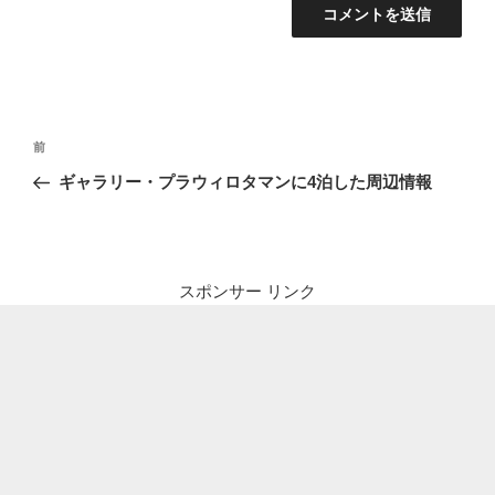
投
前
前
稿
の
ギャラリー・プラウィロタマンに4泊した周辺情報
ナ
投
ビ
稿
ゲ
ー
スポンサー リンク
シ
ョ
ン