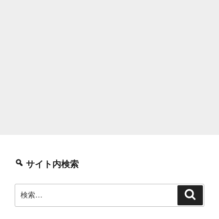
サイト内検索
検
検
索
索: