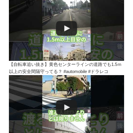
【自転車追い抜き】黄色センターラインの道路でも1.5ｍ
以上の安全間隔守ってる？ #automobile #ドラレコ