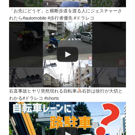
「お先にどうぞ」と横断歩道を渡る人にジェスチャーさ
れたら#automobile #歩行者優先 #ドラレコ
右直事故ヒヤリ突然現れる自転車
右折は徐行が大切と
わかる#ドラレコ #shorts