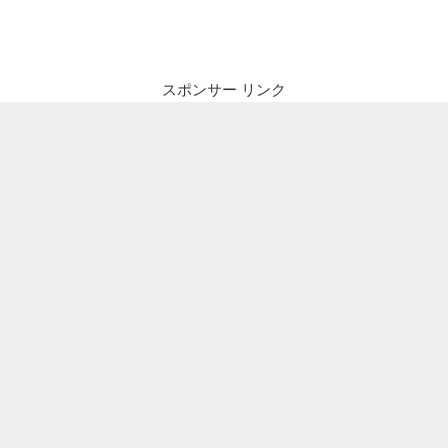
ナ
投
ビ
稿
ゲ
ー
スポンサー リンク
シ
ョ
ン