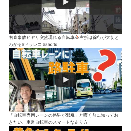
右直事故ヒヤリ突然現れる自転車
右折は徐行が大切と
わかる#ドラレコ #shorts
「自転車専用レーンの路駐が邪魔」と嘆く前に知ってお
きたい、車道自転車のスマートな走り方