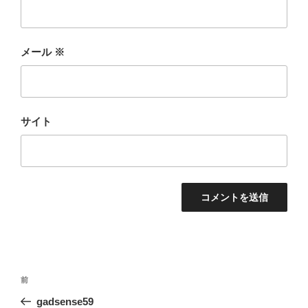
メール
※
サイト
投
前
前
稿
の
gadsense59