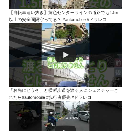
【自転車追い抜き】黄色センターラインの道路でも1.5ｍ
以上の安全間隔守ってる？ #automobile #ドラレコ
「お先にどうぞ」と横断歩道を渡る人にジェスチャーさ
れたら#automobile #歩行者優先 #ドラレコ