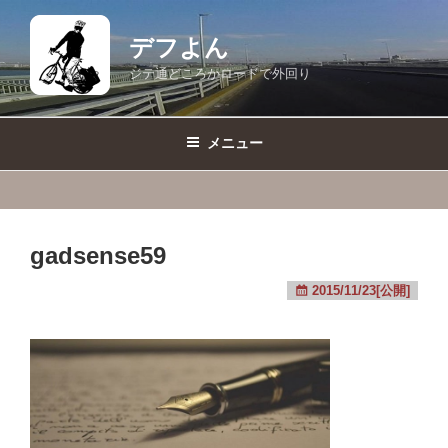
コ
ン
デフよん
テ
ジテ通どころかロードで外回り
ン
ツ
へ
メニュー
ス
キ
ッ
プ
gadsense59
2015/11/23[公開]