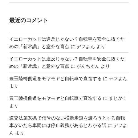
最近のコメント
イエローカットは違反じゃない？自転車を安全に抜くた
めの「新常識」と意外な盲点
に
デフよん
より
イエローカットは違反じゃない？自転車を安全に抜くた
めの「新常識」と意外な盲点
に
がんちゃん
より
豊玉陸橋側道をモヤモヤと自転車で直進する
に
デフよん
より
豊玉陸橋側道をモヤモヤと自転車で直進する
に
まじか！
より
道交法第38条で信号のない横断歩道を渡ろうとする自転
車がいたら車両には停止義務があるとわかる話
に
デフよ
ん
より