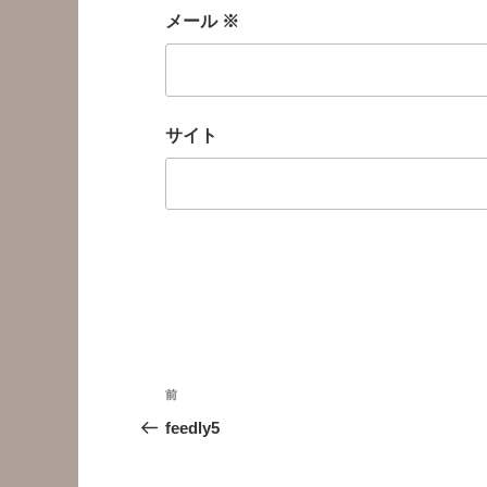
メール
※
サイト
投
前
前
稿
の
feedly5
投
ナ
稿