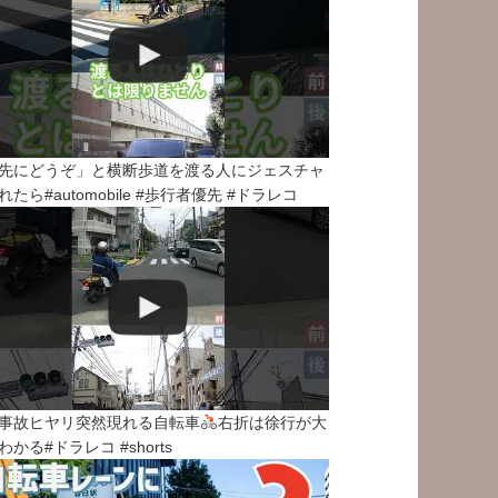
先にどうぞ」と横断歩道を渡る人にジェスチャ
れたら#automobile #歩行者優先 #ドラレコ
事故ヒヤリ突然現れる自転車
右折は徐行が大
わかる#ドラレコ #shorts