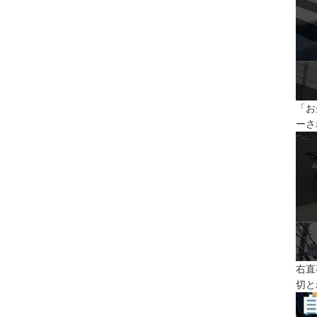
「お
ーさ
右直
切と