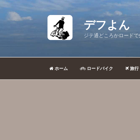
コ
ン
テ
デフよん
ン
ツ
ジテ通どころかロードで
へ
ス
キ
ッ
ホーム
ロードバイク
旅行
プ