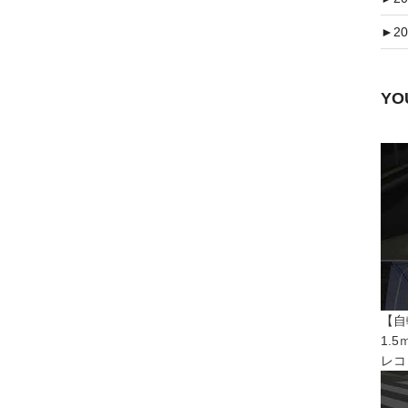
►
20
Y
【自
1.
レコ