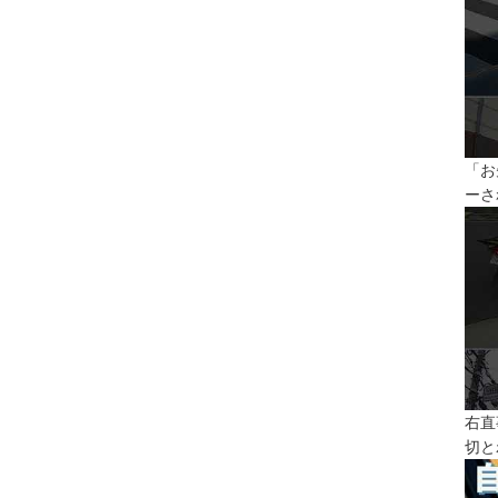
「お
ーさ
右直
切と