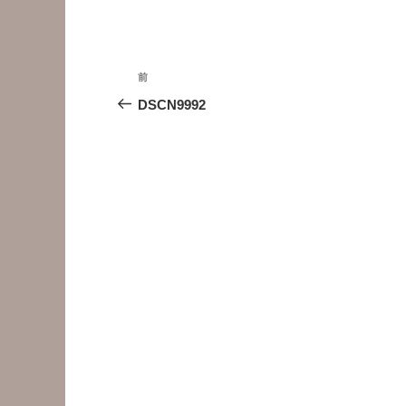
投
前
前
稿
の
DSCN9992
投
ナ
稿
ビ
ゲ
ー
シ
ョ
ン