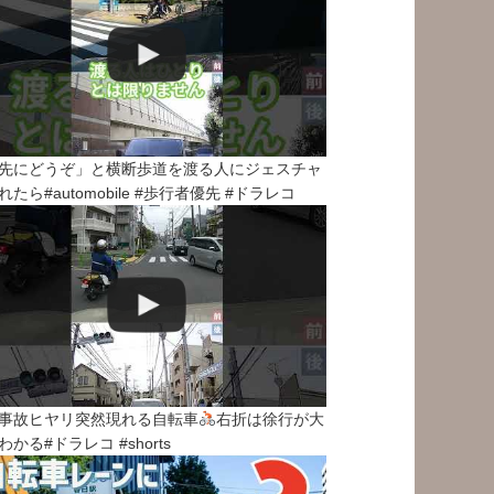
先にどうぞ」と横断歩道を渡る人にジェスチャ
れたら#automobile #歩行者優先 #ドラレコ
事故ヒヤリ突然現れる自転車
右折は徐行が大
わかる#ドラレコ #shorts