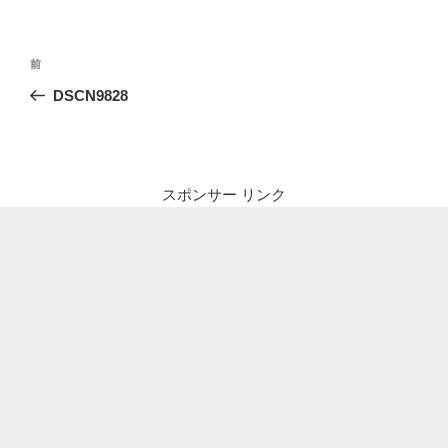
投
前
前
稿
の
DSCN9828
ナ
投
ビ
稿
ゲ
ー
スポンサー リンク
シ
ョ
ン