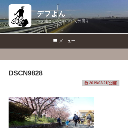
コ
ン
デフよん
テ
ジテ通どころかロードで外回り
ン
ツ
へ
メニュー
ス
キ
ッ
プ
DSCN9828
2019/02/21[公開]