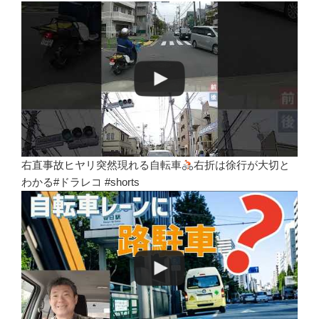
右直事故ヒヤリ突然現れる自転車
右折は徐行が大切と
わかる#ドラレコ #shorts