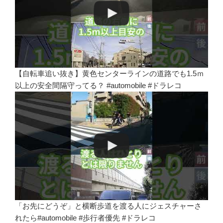
【自転車追い抜き】黄色センターラインの道路でも1.5ｍ
以上の安全間隔守ってる？ #automobile #ドラレコ
「お先にどうぞ」と横断歩道を渡る人にジェスチャーさ
れたら#automobile #歩行者優先 #ドラレコ