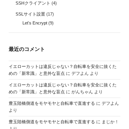
SSHクライアント
(4)
SSLサイト設置
(17)
Let's Encrypt
(9)
最近のコメント
イエローカットは違反じゃない？自転車を安全に抜くた
めの「新常識」と意外な盲点
に
デフよん
より
イエローカットは違反じゃない？自転車を安全に抜くた
めの「新常識」と意外な盲点
に
がんちゃん
より
豊玉陸橋側道をモヤモヤと自転車で直進する
に
デフよん
より
豊玉陸橋側道をモヤモヤと自転車で直進する
に
まじか！
より