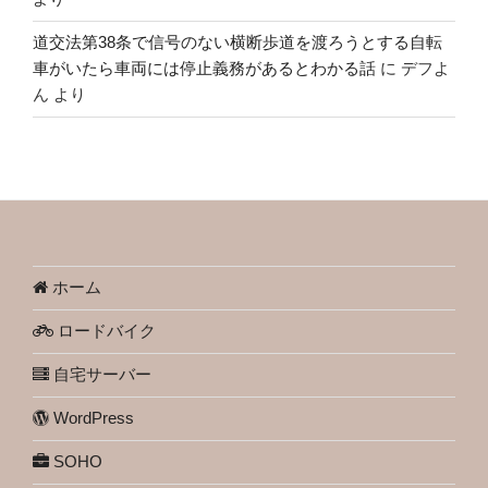
道交法第38条で信号のない横断歩道を渡ろうとする自転
車がいたら車両には停止義務があるとわかる話
に
デフよ
ん
より
ホーム
ロードバイク
自宅サーバー
WordPress
SOHO