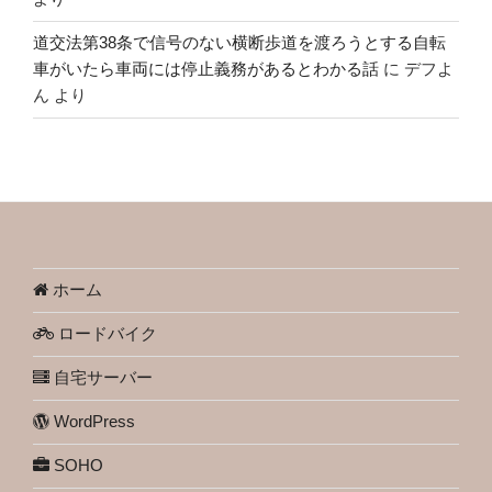
道交法第38条で信号のない横断歩道を渡ろうとする自転
車がいたら車両には停止義務があるとわかる話
に
デフよ
ん
より
ホーム
ロードバイク
自宅サーバー
WordPress
SOHO