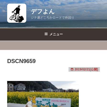
コ
ン
デフよん
テ
ジテ通どころかロードで外回り
ン
ツ
へ
メニュー
ス
キ
ッ
プ
DSCN9659
2019/02/21[公開]