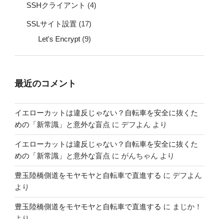
SSHクライアント
(4)
SSLサイト設置
(17)
Let's Encrypt
(9)
最近のコメント
イエローカットは違反じゃない？自転車を安全に抜くた
めの「新常識」と意外な盲点
に
デフよん
より
イエローカットは違反じゃない？自転車を安全に抜くた
めの「新常識」と意外な盲点
に
がんちゃん
より
豊玉陸橋側道をモヤモヤと自転車で直進する
に
デフよん
より
豊玉陸橋側道をモヤモヤと自転車で直進する
に
まじか！
より