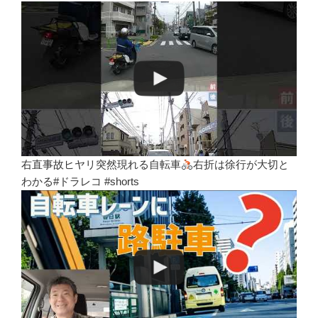
右直事故ヒヤリ突然現れる自転車
右折は徐行が大切と
わかる#ドラレコ #shorts