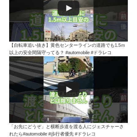
【自転車追い抜き】黄色センターラインの道路でも1.5ｍ
以上の安全間隔守ってる？ #automobile #ドラレコ
「お先にどうぞ」と横断歩道を渡る人にジェスチャーさ
れたら#automobile #歩行者優先 #ドラレコ