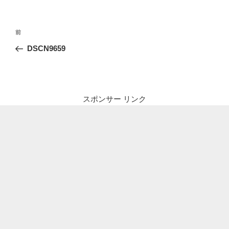
投
前
前
稿
の
DSCN9659
ナ
投
ビ
稿
ゲ
ー
スポンサー リンク
シ
ョ
ン