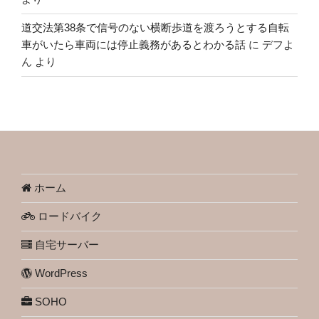
道交法第38条で信号のない横断歩道を渡ろうとする自転
車がいたら車両には停止義務があるとわかる話
に
デフよ
ん
より
ホーム
ロードバイク
自宅サーバー
WordPress
SOHO