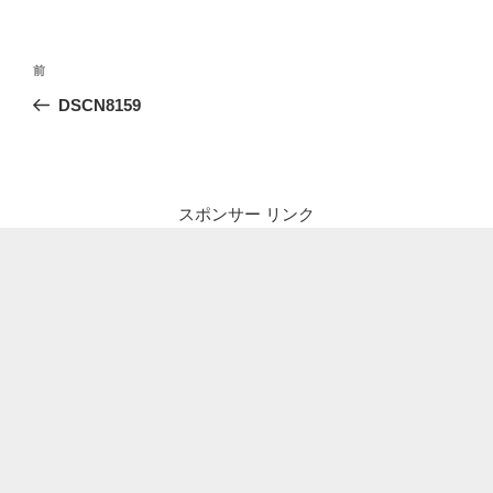
投
前
前
稿
の
DSCN8159
ナ
投
ビ
稿
ゲ
ー
スポンサー リンク
シ
ョ
ン