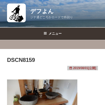
コ
ン
デフよん
テ
ジテ通どころかロードで外回り
ン
ツ
へ
メニュー
ス
キ
ッ
プ
DSCN8159
2019/08/01[公開]