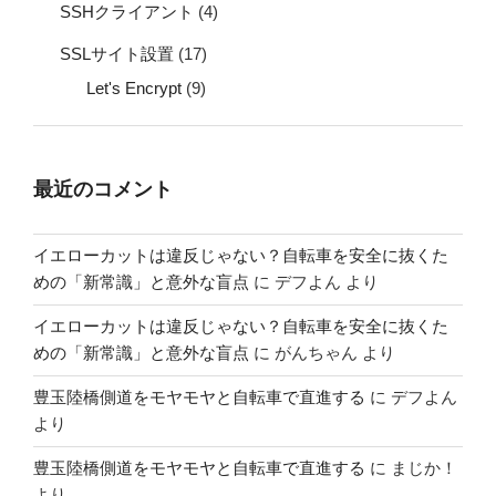
SSHクライアント
(4)
SSLサイト設置
(17)
Let's Encrypt
(9)
最近のコメント
イエローカットは違反じゃない？自転車を安全に抜くた
めの「新常識」と意外な盲点
に
デフよん
より
イエローカットは違反じゃない？自転車を安全に抜くた
めの「新常識」と意外な盲点
に
がんちゃん
より
豊玉陸橋側道をモヤモヤと自転車で直進する
に
デフよん
より
豊玉陸橋側道をモヤモヤと自転車で直進する
に
まじか！
より