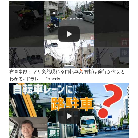
右直事故ヒヤリ突然現れる自転車
右折は徐行が大切と
わかる#ドラレコ #shorts