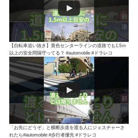
【自転車追い抜き】黄色センターラインの道路でも1.5ｍ
以上の安全間隔守ってる？ #automobile #ドラレコ
「お先にどうぞ」と横断歩道を渡る人にジェスチャーさ
れたら#automobile #歩行者優先 #ドラレコ