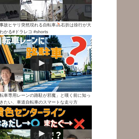
事故ヒヤリ突然現れる自転車
右折は徐行が大
わかる#ドラレコ #shorts
転車専用レーンの路駐が邪魔」と嘆く前に知っ
きたい、車道自転車のスマートな走り方