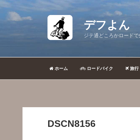
コ
ン
テ
デフよん
ン
ツ
ジテ通どころかロードで
へ
ス
キ
ッ
ホーム
ロードバイク
旅行
プ
DSCN8156