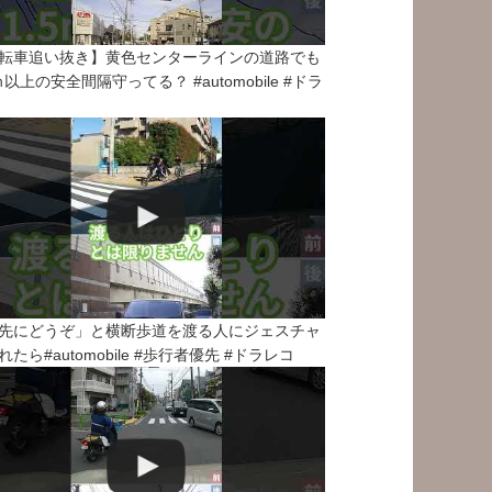
転車追い抜き】黄色センターラインの道路でも
5ｍ以上の安全間隔守ってる？ #automobile #ドラ
先にどうぞ」と横断歩道を渡る人にジェスチャ
れたら#automobile #歩行者優先 #ドラレコ