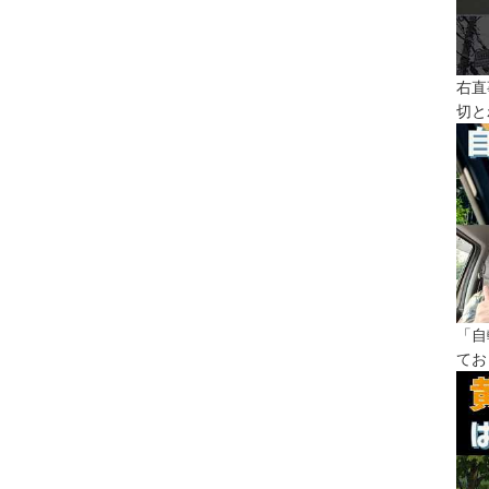
右直
切と
「自
てお