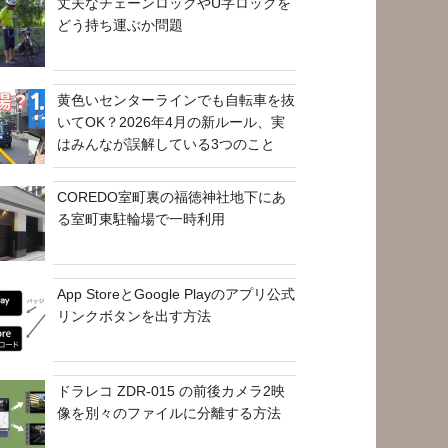
丈夫なチェーンロックやU字ロックを
どう持ち運ぶか問題
黄色いセンターラインでも自転車を抜
いてOK？2026年4月の新ルール、実
はみんなが誤解している3つのこと
COREDO室町裏の福徳神社地下にあ
る室町東駐輪場で一時利用
App StoreとGoogle Playのアプリ公式
リンクボタンを出す方法
ドラレコ ZDR-015 の前後カメラ2映
像を別々のファイルに分離する方法