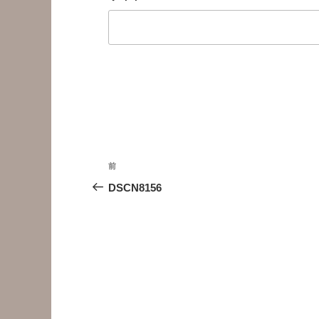
投
前
前
稿
の
DSCN8156
投
ナ
稿
ビ
ゲ
ー
シ