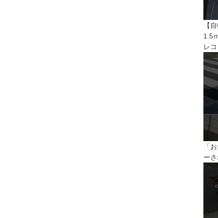
【自
1.
レコ
「お
ーさ