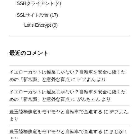
SSHクライアント
(4)
SSLサイト設置
(17)
Let's Encrypt
(9)
最近のコメント
イエローカットは違反じゃない？自転車を安全に抜くた
めの「新常識」と意外な盲点
に
デフよん
より
イエローカットは違反じゃない？自転車を安全に抜くた
めの「新常識」と意外な盲点
に
がんちゃん
より
豊玉陸橋側道をモヤモヤと自転車で直進する
に
デフよん
より
豊玉陸橋側道をモヤモヤと自転車で直進する
に
まじか！
より