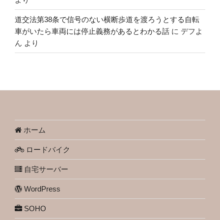
道交法第38条で信号のない横断歩道を渡ろうとする自転
車がいたら車両には停止義務があるとわかる話
に
デフよ
ん
より
ホーム
ロードバイク
自宅サーバー
WordPress
SOHO