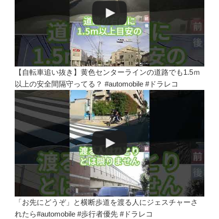
【自転車追い抜き】黄色センターラインの道路でも1.5ｍ
以上の安全間隔守ってる？ #automobile #ドラレコ
「お先にどうぞ」と横断歩道を渡る人にジェスチャーさ
れたら#automobile #歩行者優先 #ドラレコ