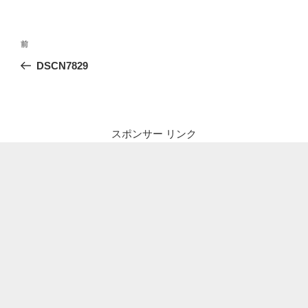
投
前
前
稿
の
DSCN7829
ナ
投
ビ
稿
ゲ
ー
スポンサー リンク
シ
ョ
ン