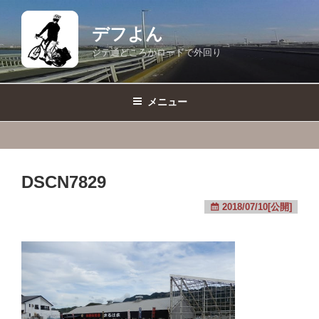
コ
ン
デフよん
テ
ジテ通どころかロードで外回り
ン
ツ
へ
メニュー
ス
キ
ッ
プ
DSCN7829
2018/07/10[公開]