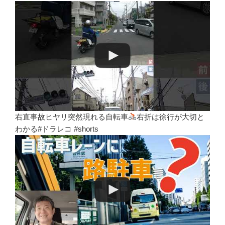
右直事故ヒヤリ突然現れる自転車
右折は徐行が大切と
わかる#ドラレコ #shorts