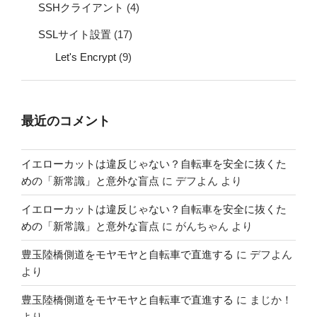
SSHクライアント
(4)
SSLサイト設置
(17)
Let's Encrypt
(9)
最近のコメント
イエローカットは違反じゃない？自転車を安全に抜くた
めの「新常識」と意外な盲点
に
デフよん
より
イエローカットは違反じゃない？自転車を安全に抜くた
めの「新常識」と意外な盲点
に
がんちゃん
より
豊玉陸橋側道をモヤモヤと自転車で直進する
に
デフよん
より
豊玉陸橋側道をモヤモヤと自転車で直進する
に
まじか！
より