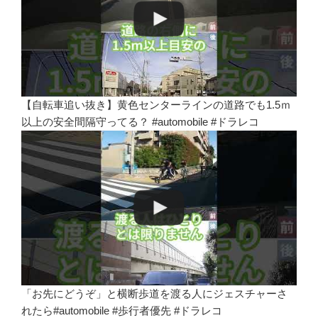
【自転車追い抜き】黄色センターラインの道路でも1.5ｍ
以上の安全間隔守ってる？ #automobile #ドラレコ
「お先にどうぞ」と横断歩道を渡る人にジェスチャーさ
れたら#automobile #歩行者優先 #ドラレコ