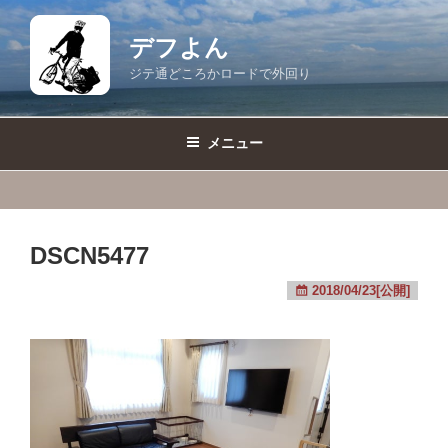
コ
ン
デフよん
テ
ジテ通どころかロードで外回り
ン
ツ
へ
メニュー
ス
キ
ッ
プ
DSCN5477
2018/04/23[公開]