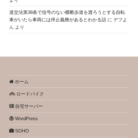
道交法第38条で信号のない横断歩道を渡ろうとする自転
車がいたら車両には停止義務があるとわかる話
に
デフよ
ん
より
ホーム
ロードバイク
自宅サーバー
WordPress
SOHO