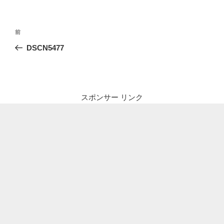
投
前
前
稿
の
DSCN5477
ナ
投
ビ
稿
ゲ
ー
スポンサー リンク
シ
ョ
ン