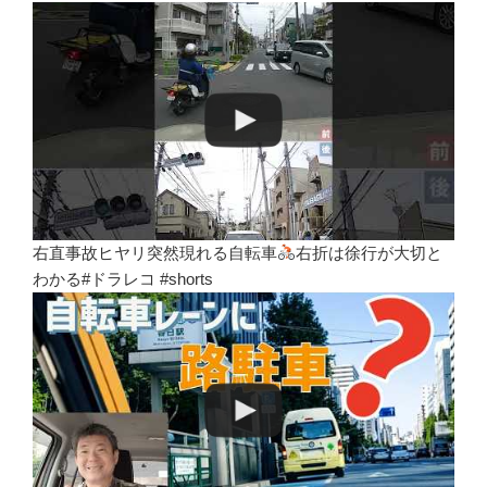
右直事故ヒヤリ突然現れる自転車
右折は徐行が大切と
わかる#ドラレコ #shorts