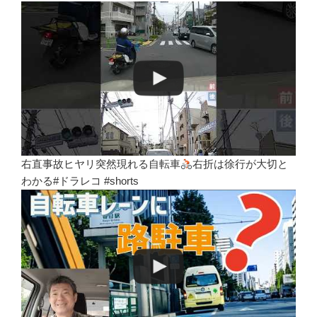
右直事故ヒヤリ突然現れる自転車
右折は徐行が大切と
わかる#ドラレコ #shorts