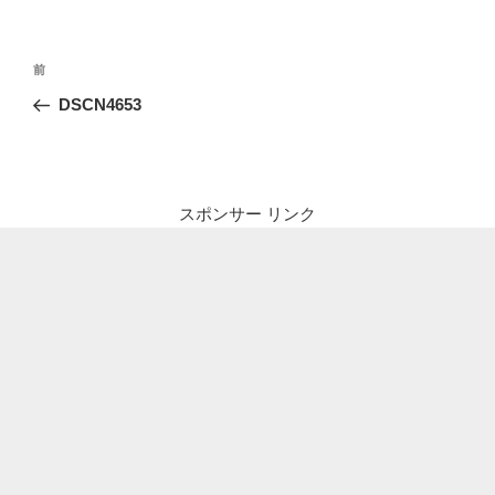
投
前
前
稿
の
DSCN4653
ナ
投
ビ
稿
ゲ
ー
スポンサー リンク
シ
ョ
ン