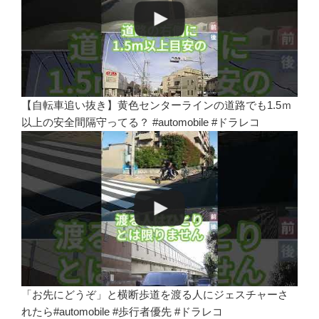
【自転車追い抜き】黄色センターラインの道路でも1.5ｍ
以上の安全間隔守ってる？ #automobile #ドラレコ
「お先にどうぞ」と横断歩道を渡る人にジェスチャーさ
れたら#automobile #歩行者優先 #ドラレコ