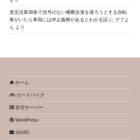
道交法第38条で信号のない横断歩道を渡ろうとする自転
車がいたら車両には停止義務があるとわかる話
に
デフよ
ん
より
ホーム
ロードバイク
自宅サーバー
WordPress
SOHO