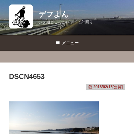
コ
ン
デフよん
テ
ジテ通どころかロードで外回り
ン
ツ
へ
メニュー
ス
キ
ッ
プ
DSCN4653
2018/02/13[公開]