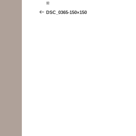
投
前
前
稿
の
DSC_0365-150×150
投
ナ
稿
ビ
ゲ
ー
シ
ョ
ン