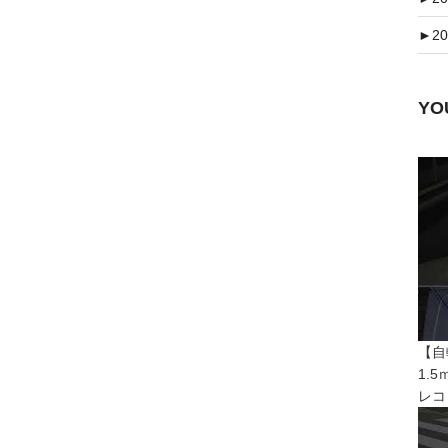
►
20
Y
【自
1.
レコ