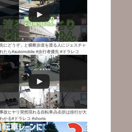
先にどうぞ」と横断歩道を渡る人にジェスチャ
れたら#automobile #歩行者優先 #ドラレコ
事故ヒヤリ突然現れる自転車
右折は徐行が大
わかる#ドラレコ #shorts