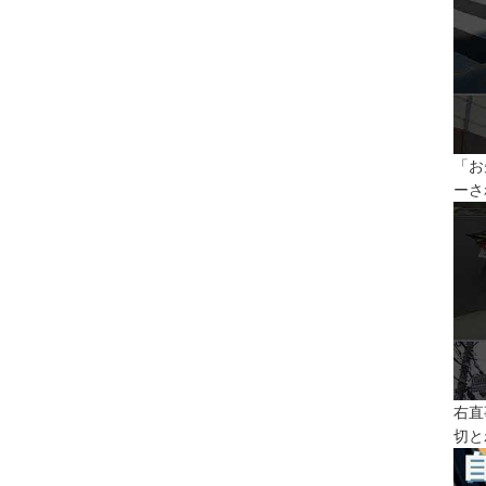
「お
ーさ
右直
切と