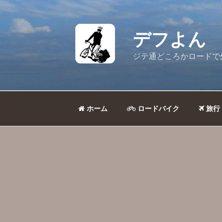
コ
ン
テ
デフよん
ン
ツ
ジテ通どころかロードで
へ
ス
キ
ッ
ホーム
ロードバイク
旅行
プ