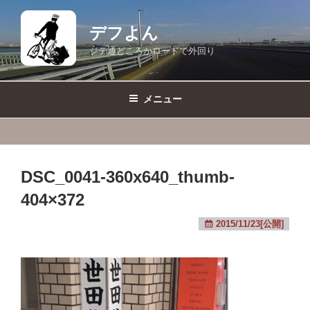
コ
ン
デフよん
テ
ジテ通どころかロードで外回り
ン
ツ
へ
メニュー
ス
キ
ッ
プ
DSC_0041-360x640_thumb-
404×372
2015/11/23[公開]