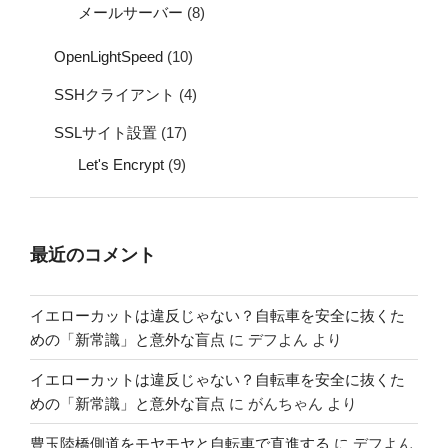
メールサーバー
(8)
OpenLightSpeed
(10)
SSHクライアント
(4)
SSLサイト設置
(17)
Let's Encrypt
(9)
最近のコメント
イエローカットは違反じゃない？自転車を安全に抜くた
めの「新常識」と意外な盲点
に
デフよん
より
イエローカットは違反じゃない？自転車を安全に抜くた
めの「新常識」と意外な盲点
に
がんちゃん
より
豊玉陸橋側道をモヤモヤと自転車で直進する
に
デフよん