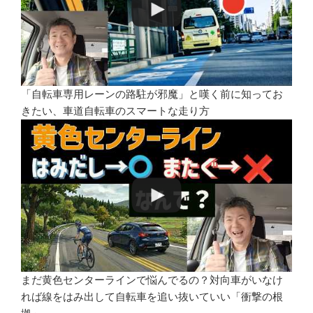
「自転車専用レーンの路駐が邪魔」と嘆く前に知ってお
きたい、車道自転車のスマートな走り方
まだ黄色センターラインで悩んでるの？対向車がいなけ
れば線をはみ出して自転車を追い抜いていい「衝撃の根