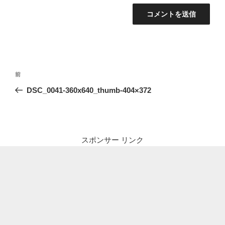
投
前
前
稿
の
DSC_0041-360x640_thumb-404×372
ナ
投
ビ
稿
ゲ
ー
スポンサー リンク
シ
ョ
ン