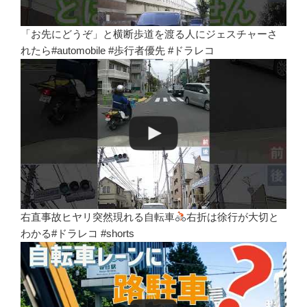
「お先にどうぞ」と横断歩道を渡る人にジェスチャーさ
れたら#automobile #歩行者優先 #ドラレコ
右直事故ヒヤリ突然現れる自転車
右折は徐行が大切と
わかる#ドラレコ #shorts