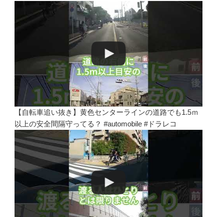
【自転車追い抜き】黄色センターラインの道路でも1.5ｍ
以上の安全間隔守ってる？ #automobile #ドラレコ