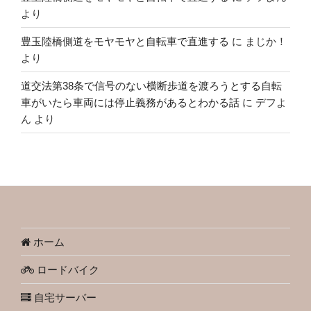
より
豊玉陸橋側道をモヤモヤと自転車で直進する
に
まじか！
より
道交法第38条で信号のない横断歩道を渡ろうとする自転
車がいたら車両には停止義務があるとわかる話
に
デフよ
ん
より
ホーム
ロードバイク
自宅サーバー