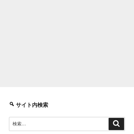
サイト内検索
検
検
索
索: