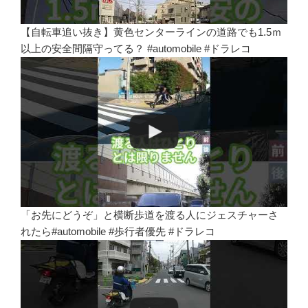
【自転車追い抜き】黄色センターラインの道路でも1.5ｍ
以上の安全間隔守ってる？ #automobile #ドラレコ
「お先にどうぞ」と横断歩道を渡る人にジェスチャーさ
れたら#automobile #歩行者優先 #ドラレコ