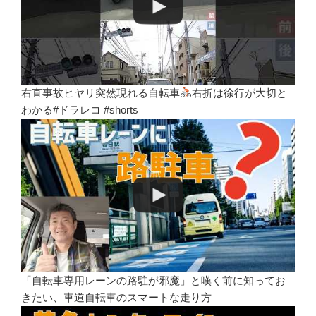
右直事故ヒヤリ突然現れる自転車
右折は徐行が大切と
わかる#ドラレコ #shorts
「自転車専用レーンの路駐が邪魔」と嘆く前に知ってお
きたい、車道自転車のスマートな走り方