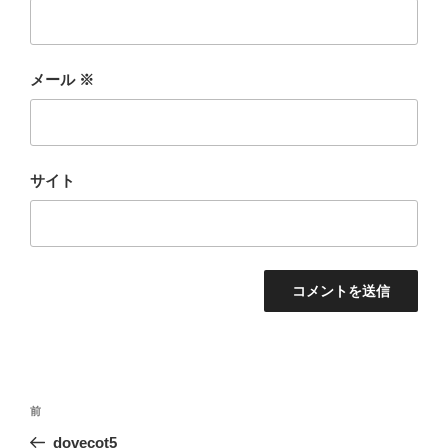
メール
※
サイト
投
前
前
稿
の
dovecot5