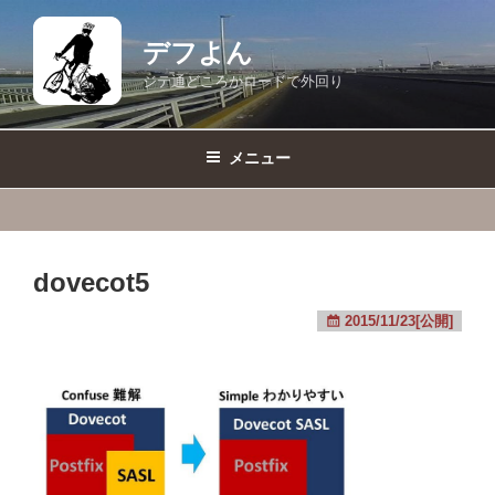
コ
ン
デフよん
テ
ジテ通どころかロードで外回り
ン
ツ
へ
メニュー
ス
キ
ッ
プ
dovecot5
2015/11/23[公開]