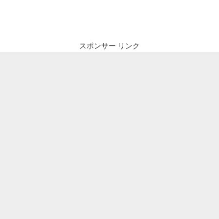
ナ
投
ビ
稿
ゲ
ー
スポンサー リンク
シ
ョ
ン