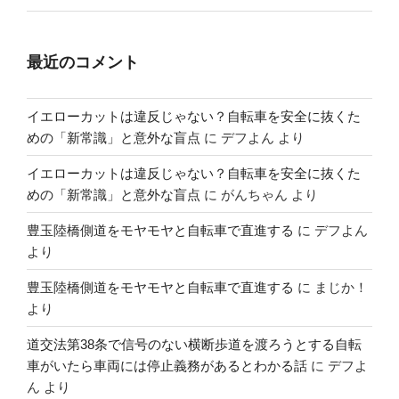
最近のコメント
イエローカットは違反じゃない？自転車を安全に抜くた
めの「新常識」と意外な盲点
に
デフよん
より
イエローカットは違反じゃない？自転車を安全に抜くた
めの「新常識」と意外な盲点
に
がんちゃん
より
豊玉陸橋側道をモヤモヤと自転車で直進する
に
デフよん
より
豊玉陸橋側道をモヤモヤと自転車で直進する
に
まじか！
より
道交法第38条で信号のない横断歩道を渡ろうとする自転
車がいたら車両には停止義務があるとわかる話
に
デフよ
ん
より