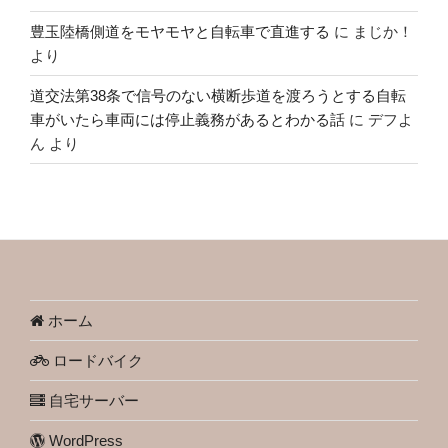
豊玉陸橋側道をモヤモヤと自転車で直進する
に
まじか！
より
道交法第38条で信号のない横断歩道を渡ろうとする自転
車がいたら車両には停止義務があるとわかる話
に
デフよ
ん
より
ホーム
ロードバイク
自宅サーバー
WordPress