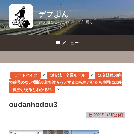
コ
ン
デフよん
テ
ジテ通どころかロードで外回り
ン
ツ
へ
メニュー
ス
キ
ッ
プ
>
>
ロードバイク
道交法・交通ルール
道交法第38条
で信号のない横断歩道を渡ろうとする自転車がいたら車両には停
>
止義務があるとわかる話
oudanhodou3
2021/11/21[公開]