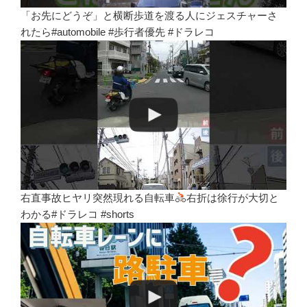
「お先にどうぞ」と横断歩道を渡る人にジェスチャーさ
れたら#automobile #歩行者優先 #ドラレコ
右直事故ヒヤリ突然現れる自転車
右折は徐行が大切と
わかる#ドラレコ #shorts