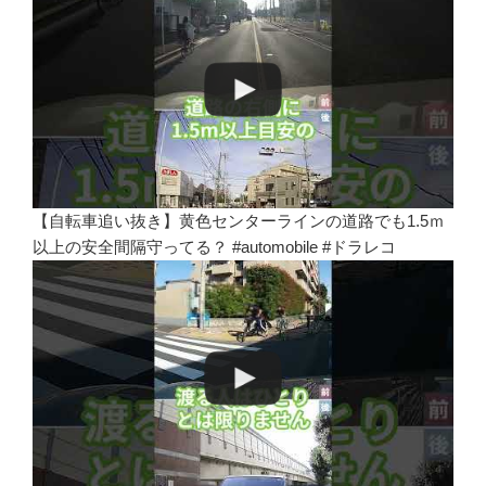
【自転車追い抜き】黄色センターラインの道路でも1.5ｍ
以上の安全間隔守ってる？ #automobile #ドラレコ