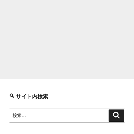
サイト内検索
検
検
索
索: