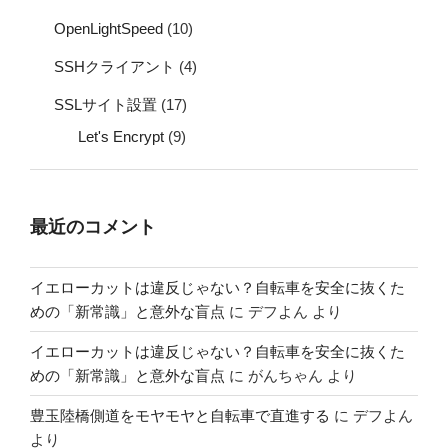
OpenLightSpeed
(10)
SSHクライアント
(4)
SSLサイト設置
(17)
Let's Encrypt
(9)
最近のコメント
イエローカットは違反じゃない？自転車を安全に抜くた
めの「新常識」と意外な盲点
に
デフよん
より
イエローカットは違反じゃない？自転車を安全に抜くた
めの「新常識」と意外な盲点
に
がんちゃん
より
豊玉陸橋側道をモヤモヤと自転車で直進する
に
デフよん
より